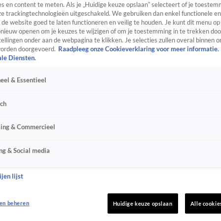
s en content te meten. Als je „Huidige keuze opslaan” selecteert of je toestemm
e trackingtechnologieën uitgeschakeld. We gebruiken dan enkel functionele en
de website goed te laten functioneren en veilig te houden. Je kunt dit menu op
ieuw openen om je keuzes te wijzigen of om je toestemming in te trekken door
ellingen onder aan de webpagina te klikken. Je selecties zullen overal binnen o
orden doorgevoerd.
Raadpleeg onze Cookieverklaring voor meer informatie.
ale Diensten.
eel & Essentieel
sch
sing & Commercieel
ng & Social media
jen lijst
en beheren
Huidige keuze opslaan
Alle cookie