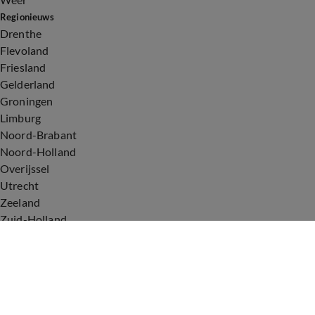
Regionieuws
Drenthe
Flevoland
Friesland
Gelderland
Groningen
Limburg
Noord-Brabant
Noord-Holland
Overijssel
Utrecht
Zeeland
Zuid-Holland
Voorwaarden
Over ons
Privacyverklaring
Gebruiksvoorwaarden
Cookieverklaring