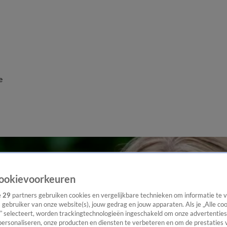
e
ookievoorkeuren
e
29
partners gebruiken cookies en vergelijkbare technieken om informatie te
s gebruiker van onze website(s), jouw gedrag en jouw apparaten. Als je „Alle co
” selecteert, worden trackingtechnologieën ingeschakeld om onze advertenties
personaliseren, onze producten en diensten te verbeteren en om de prestaties 