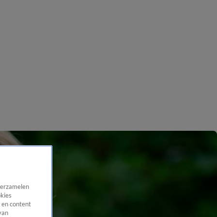
 verzamelen
okies
 en content
van