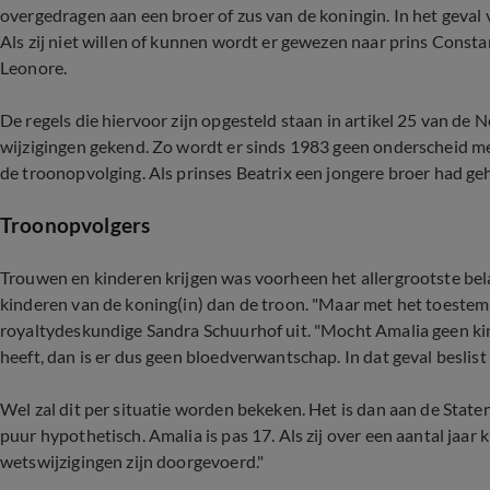
overgedragen aan een broer of zus van de koningin. In het geval 
Als zij niet willen of kunnen wordt er gewezen naar prins Consta
Leonore.
De regels die hiervoor zijn opgesteld staan in artikel 25 van d
wijzigingen gekend. Zo wordt er sinds 1983 geen onderscheid m
de troonopvolging. Als prinses Beatrix een jongere broer had geh
Troonopvolgers
Trouwen en kinderen krijgen was voorheen het allergrootste bel
kinderen van de koning(in) dan de troon. "Maar met het toeste
royaltydeskundige Sandra Schuurhof uit. "Mocht Amalia geen kin
heeft, dan is er dus geen bloedverwantschap. In dat geval beslis
Wel zal dit per situatie worden bekeken. Het is dan aan de State
puur hypothetisch. Amalia is pas 17. Als zij over een aantal jaar
wetswijzigingen zijn doorgevoerd."