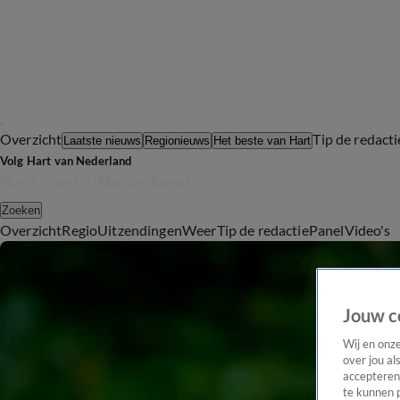
Overzicht
Tip de redacti
Laatste nieuws
Regionieuws
Het beste van Hart
Volg Hart van Nederland
Zoeken
Overzicht
Regio
Uitzendingen
Weer
Tip de redactie
Panel
Video's
Jouw c
Wij en onz
over jou al
accepteren
te kunnen 