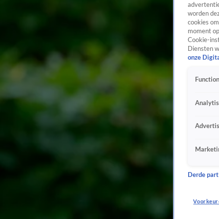
advertentie
worden dez
cookies om 
moment opn
Cookie-inst
Diensten w
onze Digit
Function
Analyti
Adverti
Marketi
Derde parti
Voorkeur