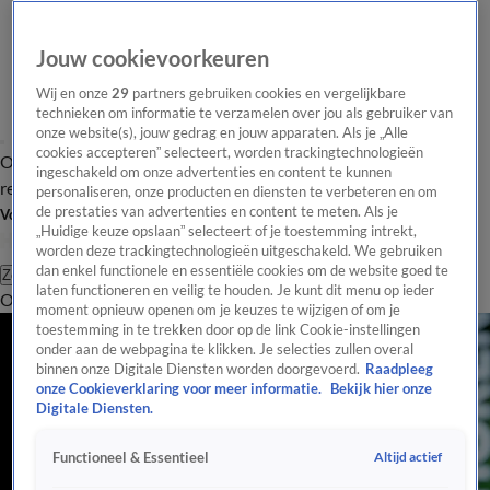
Jouw cookievoorkeuren
Wij en onze
29
partners gebruiken cookies en vergelijkbare
technieken om informatie te verzamelen over jou als gebruiker van
onze website(s), jouw gedrag en jouw apparaten. Als je „Alle
cookies accepteren” selecteert, worden trackingtechnologieën
Overzicht
Tip de
Laatste nieuws
Regionieuws
Het beste van Hart
ingeschakeld om onze advertenties en content te kunnen
redactie
personaliseren, onze producten en diensten te verbeteren en om
de prestaties van advertenties en content te meten. Als je
Volg Hart van Nederland
„Huidige keuze opslaan” selecteert of je toestemming intrekt,
worden deze trackingtechnologieën uitgeschakeld. We gebruiken
dan enkel functionele en essentiële cookies om de website goed te
Zoeken
laten functioneren en veilig te houden. Je kunt dit menu op ieder
Overzicht
Regio
Uitzendingen
Weer
Tip de redactie
Panel
Video's
moment opnieuw openen om je keuzes te wijzigen of om je
toestemming in te trekken door op de link Cookie-instellingen
onder aan de webpagina te klikken. Je selecties zullen overal
binnen onze Digitale Diensten worden doorgevoerd.
Raadpleeg
onze Cookieverklaring voor meer informatie.
Bekijk hier onze
Digitale Diensten.
Altijd actief
Functioneel & Essentieel