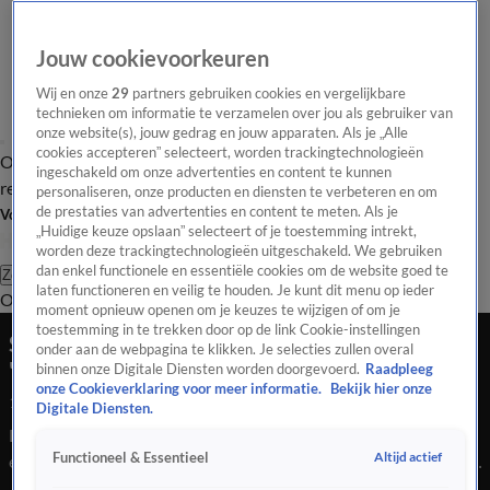
Jouw cookievoorkeuren
Wij en onze
29
partners gebruiken cookies en vergelijkbare
technieken om informatie te verzamelen over jou als gebruiker van
onze website(s), jouw gedrag en jouw apparaten. Als je „Alle
cookies accepteren” selecteert, worden trackingtechnologieën
Overzicht
Tip de
Laatste nieuws
Regionieuws
Het beste van Hart
ingeschakeld om onze advertenties en content te kunnen
redactie
personaliseren, onze producten en diensten te verbeteren en om
de prestaties van advertenties en content te meten. Als je
Volg Hart van Nederland
„Huidige keuze opslaan” selecteert of je toestemming intrekt,
worden deze trackingtechnologieën uitgeschakeld. We gebruiken
dan enkel functionele en essentiële cookies om de website goed te
Zoeken
laten functioneren en veilig te houden. Je kunt dit menu op ieder
Overzicht
Regio
Uitzendingen
Weer
Tip de redactie
Panel
Video's
moment opnieuw openen om je keuzes te wijzigen of om je
toestemming in te trekken door op de link Cookie-instellingen
Straat Alblasserdam vol dichtgetimmerde
onder aan de webpagina te klikken. Je selecties zullen overal
'spookhuizen'
binnen onze Digitale Diensten worden doorgevoerd.
Raadpleeg
onze Cookieverklaring voor meer informatie.
Bekijk hier onze
18 mei 2026, 22:35
Digitale Diensten.
De Ruigenhil in Alblasserdam verandert volgens bewoners in
Altijd actief
Functioneel & Essentieel
een spookstraat: meer dan de helft van de woningen staat leeg
en is dichtgespijkerd. Dit gebeurde nadat de gemeente huizen