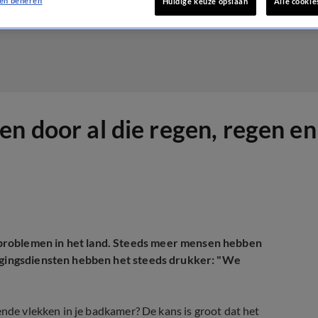
en beheren
Huidige keuze opslaan
Alle cookie
n door al die regen, regen en
problemen in het land. Steeds meer mensen hebben
nigingsdiensten hebben het steeds drukker: "We
ende vlekken in je badkamer? De kans is groot dat het