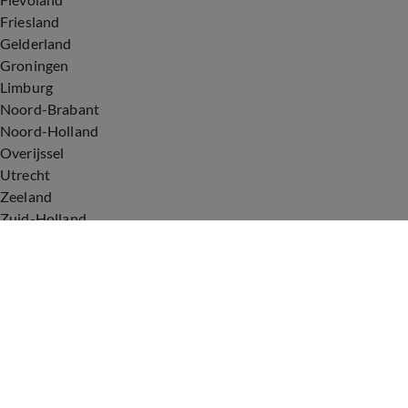
Friesland
Gelderland
Groningen
Limburg
Noord-Brabant
Noord-Holland
Overijssel
Utrecht
Zeeland
Zuid-Holland
Voorwaarden
Over ons
Privacyverklaring
Gebruiksvoorwaarden
Cookieverklaring
Digitale diensten
Cookie instellingen
Upod & Talpa Network