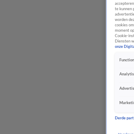
accepteren
te kunnen 
advertentie
worden dez
cookies om 
moment opn
Cookie-inst
Diensten w
onze Digit
Function
Analyti
Adverti
Marketi
Derde parti