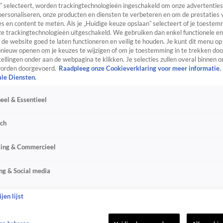
” selecteert, worden trackingtechnologieën ingeschakeld om onze advertenties
personaliseren, onze producten en diensten te verbeteren en om de prestaties 
s en content te meten. Als je „Huidige keuze opslaan” selecteert of je toestemm
e trackingtechnologieën uitgeschakeld. We gebruiken dan enkel functionele en
de website goed te laten functioneren en veilig te houden. Je kunt dit menu op
ieuw openen om je keuzes te wijzigen of om je toestemming in te trekken door
ellingen onder aan de webpagina te klikken. Je selecties zullen overal binnen o
orden doorgevoerd.
Raadpleeg onze Cookieverklaring voor meer informatie.
ale Diensten.
eel & Essentieel
sch
sing & Commercieel
ng & Social media
jen lijst