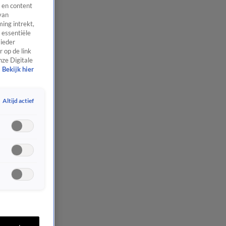
 en content
van
ing intrekt,
 essentiële
 ieder
 op de link
nze Digitale
Bekijk hier
Altijd actief