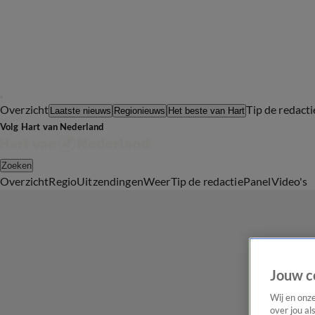
Overzicht
Tip de redacti
Laatste nieuws
Regionieuws
Het beste van Hart
Volg Hart van Nederland
Zoeken
Overzicht
Regio
Uitzendingen
Weer
Tip de redactie
Panel
Video's
Jouw c
Wij en onz
over jou al