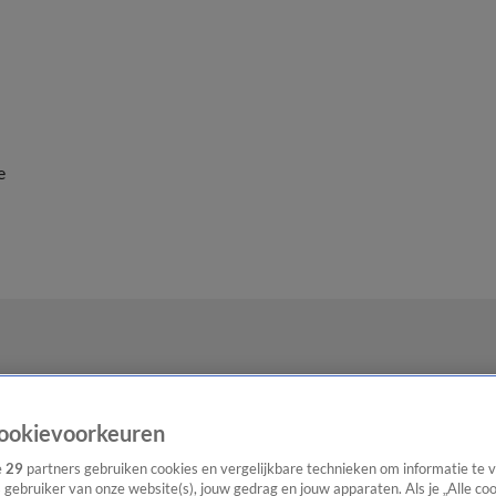
e
ookievoorkeuren
e
29
partners gebruiken cookies en vergelijkbare technieken om informatie te
s gebruiker van onze website(s), jouw gedrag en jouw apparaten. Als je „Alle co