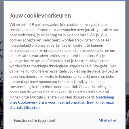
Jouw cookievoorkeuren
Wij en onze
29
partners gebruiken cookies en vergelijkbare
technieken om informatie te verzamelen over jou als gebruiker van
onze website(s), jouw gedrag en jouw apparaten. Als je „Alle
cookies accepteren” selecteert, worden trackingtechnologieën
Overzicht
Tip de
Laatste nieuws
Regionieuws
Het beste van Hart
ingeschakeld om onze advertenties en content te kunnen
redactie
personaliseren, onze producten en diensten te verbeteren en om
de prestaties van advertenties en content te meten. Als je
Volg Hart van Nederland
„Huidige keuze opslaan” selecteert of je toestemming intrekt,
worden deze trackingtechnologieën uitgeschakeld. We gebruiken
dan enkel functionele en essentiële cookies om de website goed te
Zoeken
laten functioneren en veilig te houden. Je kunt dit menu op ieder
Overzicht
Regio
Uitzendingen
Weer
Tip de redactie
Panel
Video's
moment opnieuw openen om je keuzes te wijzigen of om je
toestemming in te trekken door op de link Cookie-instellingen
onder aan de webpagina te klikken. Je selecties zullen overal
binnen onze Digitale Diensten worden doorgevoerd.
Raadpleeg
onze Cookieverklaring voor meer informatie.
Bekijk hier onze
Digitale Diensten.
Altijd actief
Functioneel & Essentieel