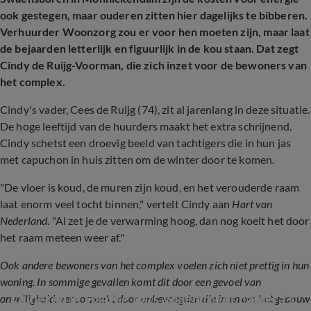
ook gestegen, maar ouderen zitten hier dagelijks te bibberen.
Verhuurder Woonzorg zou er voor hen moeten zijn, maar laat
de bejaarden letterlijk en figuurlijk in de kou staan. Dat zegt
Cindy de Ruijg-Voorman, die zich inzet voor de bewoners van
het complex.
Cindy's vader, Cees de Ruijg (74), zit al jarenlang in deze situatie.
De hoge leeftijd van de huurders maakt het extra schrijnend.
Cindy schetst een droevig beeld van tachtigers die in hun jas
met capuchon in huis zitten om de winter door te komen.
"De vloer is koud, de muren zijn koud, en het verouderde raam
laat enorm veel tocht binnen," vertelt Cindy aan
Hart van
Nederland
. "Al zet je de verwarming hoog, dan nog koelt het door
het raam meteen weer af."
Ook andere bewoners van het complex voelen zich niet prettig in hun
woning. In sommige gevallen komt dit door een gevoel van
Ouderen in Haagse flats willen meer camera's 
onveiligheid, veroorzaakt door onbevoegden die in en om het gebouw