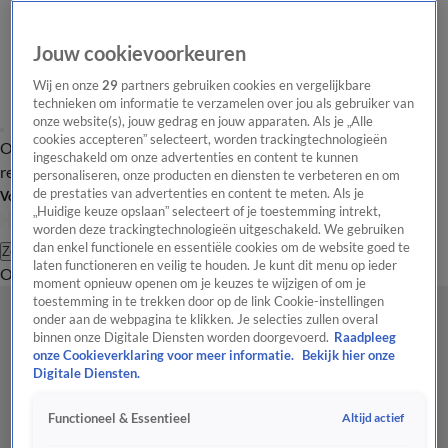
Jouw cookievoorkeuren
Wij en onze
29
partners gebruiken cookies en vergelijkbare
technieken om informatie te verzamelen over jou als gebruiker van
onze website(s), jouw gedrag en jouw apparaten. Als je „Alle
cookies accepteren” selecteert, worden trackingtechnologieën
Overzicht
Tip de
Laatste nieuws
Regionieuws
Het beste van Hart
ingeschakeld om onze advertenties en content te kunnen
redactie
personaliseren, onze producten en diensten te verbeteren en om
de prestaties van advertenties en content te meten. Als je
Volg Hart van Nederland
„Huidige keuze opslaan” selecteert of je toestemming intrekt,
worden deze trackingtechnologieën uitgeschakeld. We gebruiken
dan enkel functionele en essentiële cookies om de website goed te
Zoeken
laten functioneren en veilig te houden. Je kunt dit menu op ieder
Overzicht
Regio
Uitzendingen
Weer
Tip de redactie
Panel
Video's
moment opnieuw openen om je keuzes te wijzigen of om je
toestemming in te trekken door op de link Cookie-instellingen
onder aan de webpagina te klikken. Je selecties zullen overal
binnen onze Digitale Diensten worden doorgevoerd.
Raadpleeg
onze Cookieverklaring voor meer informatie.
Bekijk hier onze
Digitale Diensten.
Altijd actief
Functioneel & Essentieel