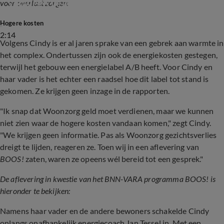
vanwege veiligheid
voor overlast zorgen:
Hogere kosten
2:14
Volgens Cindy is er al jaren sprake van een gebrek aan warmte in
het complex. Ondertussen zijn ook de energiekosten gestegen,
terwijl het gebouw een energielabel A/B heeft. Voor Cindy en
haar vader is het echter een raadsel hoe dit label tot stand is
gekomen. Ze krijgen geen inzage in de rapporten.
"Ik snap dat Woonzorg geld moet verdienen, maar we kunnen
niet zien waar de hogere kosten vandaan komen," zegt Cindy.
"We krijgen geen informatie. Pas als Woonzorg gezichtsverlies
dreigt te lijden, reageren ze. Toen wij in een aflevering van
BOOS!
zaten, waren ze opeens wél bereid tot een gesprek."
De aflevering in kwestie van het BNN-VARA programma BOOS! is
hieronder te bekijken:
Namens haar vader en de andere bewoners schakelde Cindy
onlangs onafhankelijk energiecoach Jan Tessel in. Met een