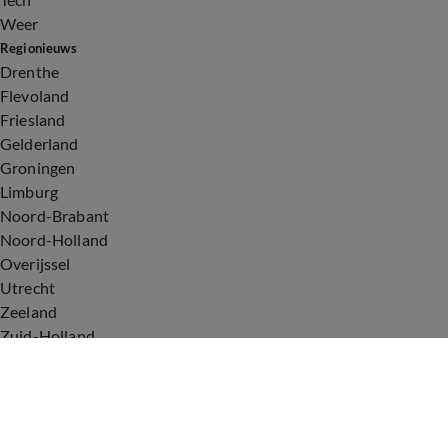
Weer
Regionieuws
Drenthe
Flevoland
Friesland
Gelderland
Groningen
Limburg
Noord-Brabant
Noord-Holland
Overijssel
Utrecht
Zeeland
Zuid-Holland
Voorwaarden
Over ons
Privacyverklaring
Gebruiksvoorwaarden