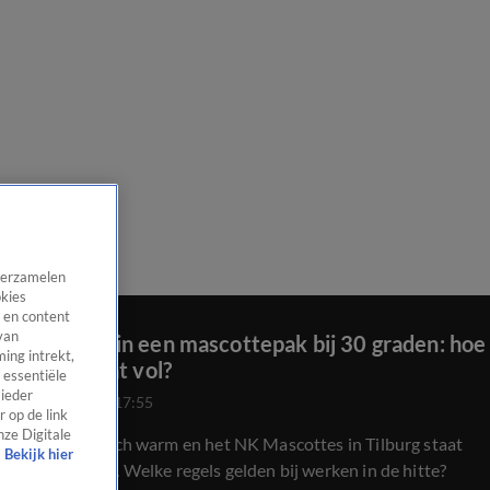
 verzamelen
okies
 en content
van
Zwoegen in een mascottepak bij 30 graden: hoe
ing intrekt,
houd je dat vol?
 essentiële
 ieder
30 mei 2026, 17:55
 op de link
nze Digitale
Het is tropisch warm en het NK Mascottes in Tilburg staat
Bekijk hier
voor de deur. Welke regels gelden bij werken in de hitte?