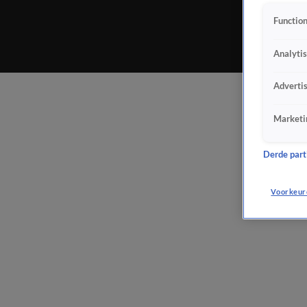
Function
Analyti
Adverti
Marketi
Derde parti
Voorkeur