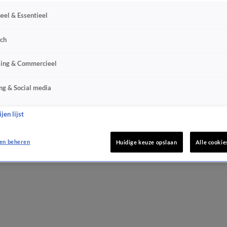
eel & Essentieel
sch
sing & Commercieel
ng & Social media
jen lijst
en beheren
Huidige keuze opslaan
Alle cookie