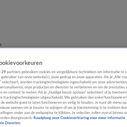
e
ookievoorkeuren
e
29
partners gebruiken cookies en vergelijkbare technieken om informatie te
s gebruiker van onze website(s), jouw gedrag en jouw apparaten. Als je „Alle co
” selecteert, worden trackingtechnologieën ingeschakeld om onze advertenties
personaliseren, onze producten en diensten te verbeteren en om de prestaties 
s en content te meten. Als je „Huidige keuze opslaan” selecteert of je toestemm
e trackingtechnologieën uitgeschakeld. We gebruiken dan enkel functionele en
de website goed te laten functioneren en veilig te houden. Je kunt dit menu op
ieuw openen om je keuzes te wijzigen of om je toestemming in te trekken door
ellingen onder aan de webpagina te klikken. Je selecties zullen overal binnen o
orden doorgevoerd.
Raadpleeg onze Cookieverklaring voor meer informatie.
ale Diensten.