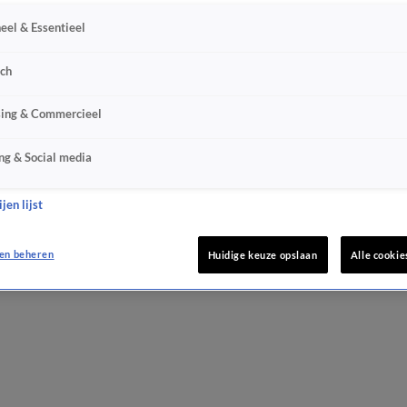
eel & Essentieel
sch
sing & Commercieel
ng & Social media
jen lijst
en beheren
Huidige keuze opslaan
Alle cookie