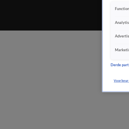
Function
Analyti
Adverti
Marketi
Derde parti
Voorkeur