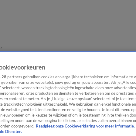
e
ookievoorkeuren
e
28
partners gebruiken cookies en vergelijkbare technieken om informatie te
s gebruiker van onze website(s), jouw gedrag en jouw apparaten. Als je „Alle co
” selecteert, worden trackingtechnologieën ingeschakeld om onze advertenties
personaliseren, onze producten en diensten te verbeteren en om de prestaties 
s en content te meten. Als je „Huidige keuze opslaan” selecteert of je toestemm
e trackingtechnologieën uitgeschakeld. We gebruiken dan enkel functionele en
de website goed te laten functioneren en veilig te houden. Je kunt dit menu op
ieuw openen om je keuzes te wijzigen of om je toestemming in te trekken door
ellingen onder aan de webpagina te klikken. Je selecties zullen overal binnen o
orden doorgevoerd.
Raadpleeg onze Cookieverklaring voor meer informatie.
ale Diensten.