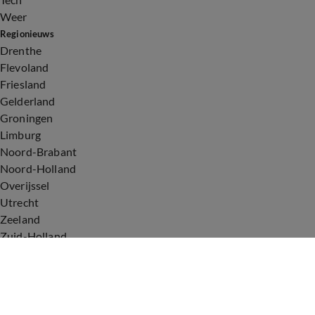
Weer
Regionieuws
Drenthe
Flevoland
Friesland
Gelderland
Groningen
Limburg
Noord-Brabant
Noord-Holland
Overijssel
Utrecht
Zeeland
Zuid-Holland
Voorwaarden
Over ons
Privacyverklaring
Gebruiksvoorwaarden