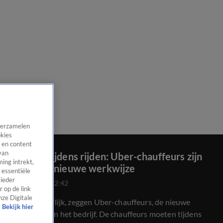
 verzamelen
okies
 en content
van
Melding tijdens rijden: Uber-chauffeurs zijn
ing intrekt,
klaar met nieuwe werkwijze
 essentiële
 ieder
26 okt 2024, 22:42
 op de link
nze Digitale
Het is gevaarlijk, zeggen Uber-chauffeurs, de nieuwe
Bekijk hier
werkwijze van het bedrijf. De chauffeurs moeten tijdens