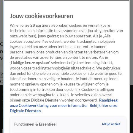
Jouw cookievoorkeuren
Wij en onze
28
partners gebruiken cookies en vergelijkbare
technieken om informatie te verzamelen over jou als gebruiker van
onze website(s), jouw gedrag en jouw apparaten. Als je „Alle
cookies accepteren” selecteert, worden trackingtechnologieën
Overzicht
Tip de
Laatste nieuws
Regionieuws
Het beste van Hart
ingeschakeld om onze advertenties en content te kunnen
redactie
personaliseren, onze producten en diensten te verbeteren en om
de prestaties van advertenties en content te meten. Als je
Volg Hart van Nederland
„Huidige keuze opslaan” selecteert of je toestemming intrekt,
worden deze trackingtechnologieën uitgeschakeld. We gebruiken
dan enkel functionele en essentiële cookies om de website goed te
Zoeken
laten functioneren en veilig te houden. Je kunt dit menu op ieder
Overzicht
Regio
Uitzendingen
Weer
Tip de redactie
Panel
Video's
moment opnieuw openen om je keuzes te wijzigen of om je
toestemming in te trekken door op de link Cookie-instellingen
Kwart Nederlanders lijdt elke dag onder hoge
onder aan de webpagina te klikken. Je selecties zullen overal
stress op werk
binnen onze Digitale Diensten worden doorgevoerd.
Raadpleeg
onze Cookieverklaring voor meer informatie.
Bekijk hier onze
14 nov 2022, 23:13
Digitale Diensten.
Kwart Nederlanders lijdt elke dag onder hoge stress op werk
Altijd actief
Functioneel & Essentieel