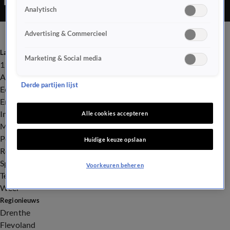
Analytisch
Advertising & Commercieel
Laatste nieuws
Marketing & Social media
112
Advies & Tips
Derde partijen lijst
Economie
Entertainment
Infrastructuur
Alle cookies accepteren
Milieu en Gezondheid
Politiek
Huidige keuze opslaan
Royalty
Sport
Voorkeuren beheren
Tech
Weer
Regionieuws
Drenthe
Flevoland