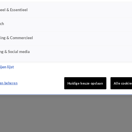
eel & Essentieel
sch
sing & Commercieel
ng & Social media
jen lijst
en beheren
Huidige keuze opslaan
Alle cookie