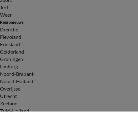
Tech
Weer
Regionieuws
Drenthe
Flevoland
Friesland
Gelderland
Groningen
Limburg
Noord-Brabant
Noord-Holland
Overijssel
Utrecht
Zeeland
Zuid-Holland
Voorwaarden
Over ons
Privacyverklaring