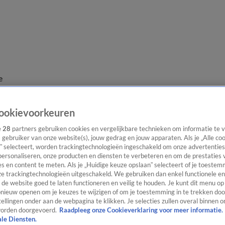
e
ookievoorkeuren
e
28
partners gebruiken cookies en vergelijkbare technieken om informatie te
s gebruiker van onze website(s), jouw gedrag en jouw apparaten. Als je „Alle co
” selecteert, worden trackingtechnologieën ingeschakeld om onze advertenties
personaliseren, onze producten en diensten te verbeteren en om de prestaties 
s en content te meten. Als je „Huidige keuze opslaan” selecteert of je toestemm
e trackingtechnologieën uitgeschakeld. We gebruiken dan enkel functionele en
de website goed te laten functioneren en veilig te houden. Je kunt dit menu op
ieuw openen om je keuzes te wijzigen of om je toestemming in te trekken door
ellingen onder aan de webpagina te klikken. Je selecties zullen overal binnen o
orden doorgevoerd.
Raadpleeg onze Cookieverklaring voor meer informatie.
ale Diensten.