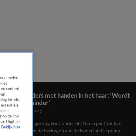
 verzamelen
okies
 en content
Pomphouders met handen in het haar: 'Wordt
van
ing intrekt,
elke dag minder'
 essentiële
 ieder
21 apr 2026, 19:47
 op de link
nze Digitale
Waar je in België nog voor onder de 2 euro per liter kan
Bekijk hier
tanken, blijven de bedragen aan de Nederlandse pomp