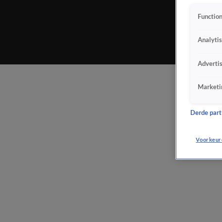
Function
Analyti
Adverti
Marketi
Derde parti
Voorkeur