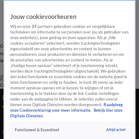
Jouw cookievoorkeuren
Wij en onze
29
partners gebruiken cookies en vergelijkbare
technieken om informatie te verzamelen over jou als gebruiker van
onze website(s), jouw gedrag en jouw apparaten. Als je „Alle
cookies accepteren” selecteert, worden trackingtechnologieën
Overzicht
Tip de
Laatste nieuws
Regionieuws
Het beste van Hart
ingeschakeld om onze advertenties en content te kunnen
redactie
personaliseren, onze producten en diensten te verbeteren en om
de prestaties van advertenties en content te meten. Als je
Volg Hart van Nederland
„Huidige keuze opslaan” selecteert of je toestemming intrekt,
worden deze trackingtechnologieën uitgeschakeld. We gebruiken
dan enkel functionele en essentiële cookies om de website goed te
Zoeken
laten functioneren en veilig te houden. Je kunt dit menu op ieder
Overzicht
Regio
Uitzendingen
Weer
Tip de redactie
Panel
Video's
moment opnieuw openen om je keuzes te wijzigen of om je
toestemming in te trekken door op de link Cookie-instellingen
Niemand wil de kapotte statiegeldblikjes van
onder aan de webpagina te klikken. Je selecties zullen overal
Angelique
binnen onze Digitale Diensten worden doorgevoerd.
Raadpleeg
onze Cookieverklaring voor meer informatie.
Bekijk hier onze
17 apr 2026, 22:18
Digitale Diensten.
Jarenlang heeft Angelique uit Boxtel blikjes geraapt voor het
Altijd actief
Functioneel & Essentieel
goede doel en een beter milieu. Maar nu is er toch een deuk in
haar enthousiasme, want Angelique kan niks met de kapotte