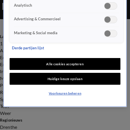
Analytisch
Advertising & Commercieel
Marketing & Social media
Laatste nieuws
112
Derde partijen lijst
Advies & Tips
Economie
Entertainment
Alle cookies accepteren
Infrastructuur
Milieu en Gezondheid
Huidige keuze opslaan
Politiek
Royalty
Voorkeuren beheren
Sport
Tech
Weer
Regionieuws
Drenthe