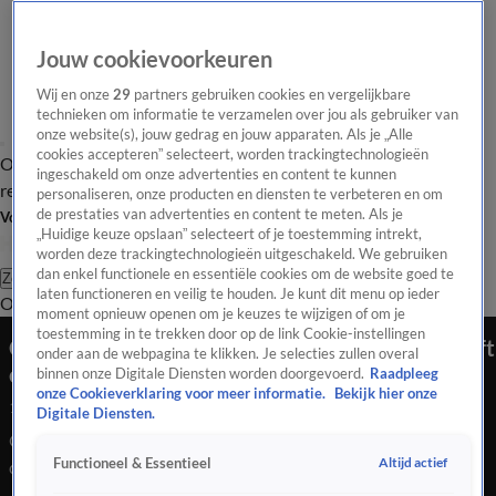
Jouw cookievoorkeuren
Wij en onze
29
partners gebruiken cookies en vergelijkbare
technieken om informatie te verzamelen over jou als gebruiker van
onze website(s), jouw gedrag en jouw apparaten. Als je „Alle
cookies accepteren” selecteert, worden trackingtechnologieën
Overzicht
Tip de
Laatste nieuws
Regionieuws
Het beste van Hart
ingeschakeld om onze advertenties en content te kunnen
redactie
personaliseren, onze producten en diensten te verbeteren en om
de prestaties van advertenties en content te meten. Als je
Volg Hart van Nederland
„Huidige keuze opslaan” selecteert of je toestemming intrekt,
worden deze trackingtechnologieën uitgeschakeld. We gebruiken
dan enkel functionele en essentiële cookies om de website goed te
Zoeken
laten functioneren en veilig te houden. Je kunt dit menu op ieder
Overzicht
Regio
Uitzendingen
Weer
Tip de redactie
Panel
Video's
moment opnieuw openen om je keuzes te wijzigen of om je
toestemming in te trekken door op de link Cookie-instellingen
Geen mini-bieb maar energiekastje: Brenda geeft
onder aan de webpagina te klikken. Je selecties zullen overal
energiebesparende spullen
binnen onze Digitale Diensten worden doorgevoerd.
Raadpleeg
onze Cookieverklaring voor meer informatie.
Bekijk hier onze
13 mei 2025, 21:57
Digitale Diensten.
Ontdek hoe Brenda uit Dieren energiebesparende spullen
Altijd actief
Functioneel & Essentieel
deelt via energiekastjes om energiearmoede te bestrijden.