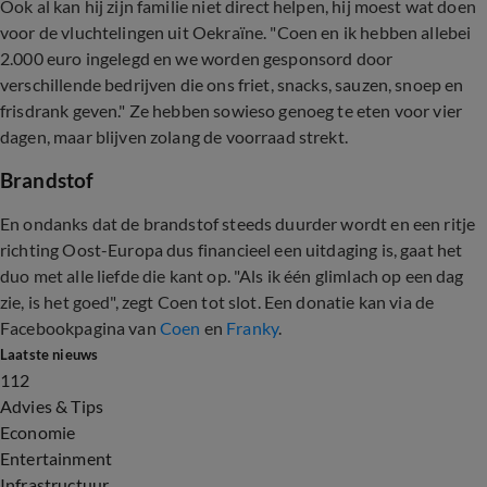
Ook al kan hij zijn familie niet direct helpen, hij moest wat doen
voor de vluchtelingen uit Oekraïne. "Coen en ik hebben allebei
2.000 euro ingelegd en we worden gesponsord door
verschillende bedrijven die ons friet, snacks, sauzen, snoep en
frisdrank geven." Ze hebben sowieso genoeg te eten voor vier
dagen, maar blijven zolang de voorraad strekt.
Brandstof
En ondanks dat de brandstof steeds duurder wordt en een ritje
richting Oost-Europa dus financieel een uitdaging is, gaat het
duo met alle liefde die kant op. "Als ik één glimlach op een dag
zie, is het goed", zegt Coen tot slot. Een donatie kan via de
Facebookpagina van
Coen
en
Franky
.
Laatste nieuws
112
Advies & Tips
Economie
Entertainment
Infrastructuur