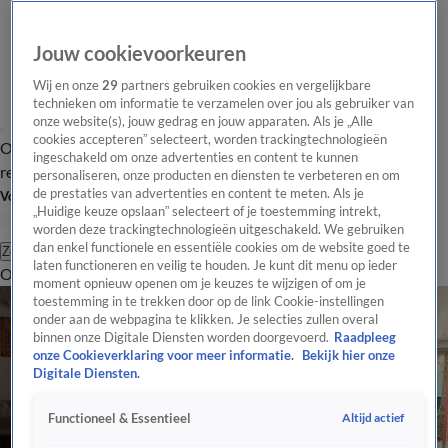
Jouw cookievoorkeuren
Wij en onze
29
partners gebruiken cookies en vergelijkbare
technieken om informatie te verzamelen over jou als gebruiker van
onze website(s), jouw gedrag en jouw apparaten. Als je „Alle
cookies accepteren” selecteert, worden trackingtechnologieën
Overzicht
Tip de
Laatste nieuws
Regionieuws
Het beste van Hart
ingeschakeld om onze advertenties en content te kunnen
redactie
personaliseren, onze producten en diensten te verbeteren en om
de prestaties van advertenties en content te meten. Als je
Volg Hart van Nederland
„Huidige keuze opslaan” selecteert of je toestemming intrekt,
worden deze trackingtechnologieën uitgeschakeld. We gebruiken
dan enkel functionele en essentiële cookies om de website goed te
Zoeken
laten functioneren en veilig te houden. Je kunt dit menu op ieder
Overzicht
Regio
Uitzendingen
Weer
Tip de redactie
Panel
Video's
moment opnieuw openen om je keuzes te wijzigen of om je
toestemming in te trekken door op de link Cookie-instellingen
onder aan de webpagina te klikken. Je selecties zullen overal
binnen onze Digitale Diensten worden doorgevoerd.
Raadpleeg
onze Cookieverklaring voor meer informatie.
Bekijk hier onze
Digitale Diensten.
Altijd actief
Functioneel & Essentieel