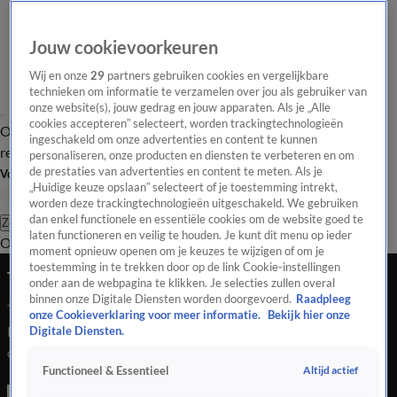
Jouw cookievoorkeuren
Wij en onze
29
partners gebruiken cookies en vergelijkbare
technieken om informatie te verzamelen over jou als gebruiker van
onze website(s), jouw gedrag en jouw apparaten. Als je „Alle
cookies accepteren” selecteert, worden trackingtechnologieën
Overzicht
Tip de
Laatste nieuws
Regionieuws
Het beste van Hart
ingeschakeld om onze advertenties en content te kunnen
redactie
personaliseren, onze producten en diensten te verbeteren en om
de prestaties van advertenties en content te meten. Als je
Volg Hart van Nederland
„Huidige keuze opslaan” selecteert of je toestemming intrekt,
worden deze trackingtechnologieën uitgeschakeld. We gebruiken
dan enkel functionele en essentiële cookies om de website goed te
Zoeken
laten functioneren en veilig te houden. Je kunt dit menu op ieder
Overzicht
Regio
Uitzendingen
Weer
Tip de redactie
Panel
Video's
moment opnieuw openen om je keuzes te wijzigen of om je
toestemming in te trekken door op de link Cookie-instellingen
Tandarts Luc vlucht uit oorlogsgebied Libanon
onder aan de webpagina te klikken. Je selecties zullen overal
binnen onze Digitale Diensten worden doorgevoerd.
Raadpleeg
4 okt 2024, 09:34
onze Cookieverklaring voor meer informatie.
Bekijk hier onze
Luc Aouad, een 32-jarige tandarts uit Emmen, verheugde zich
Digitale Diensten.
op zijn huwelijk in het Libanese Beiroet. Wat een feestelijke
Altijd actief
Functioneel & Essentieel
gebeurtenis had moeten zijn, veranderde echter in een
nachtmerrie door de escalerende spanningen in het Midden-