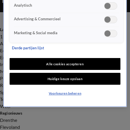
Analytisch
Oosten.
Advertising & Commercieel
Laatste nieuws
Marketing & Social media
112
Advies & Tips
Derde partijen lijst
Economie
Entertainment
Infrastructuur
Alle cookies accepteren
Milieu en Gezondheid
Politiek
Huidige keuze opslaan
Royalty
Sport
Voorkeuren beheren
Tech
Weer
Regionieuws
Drenthe
Flevoland