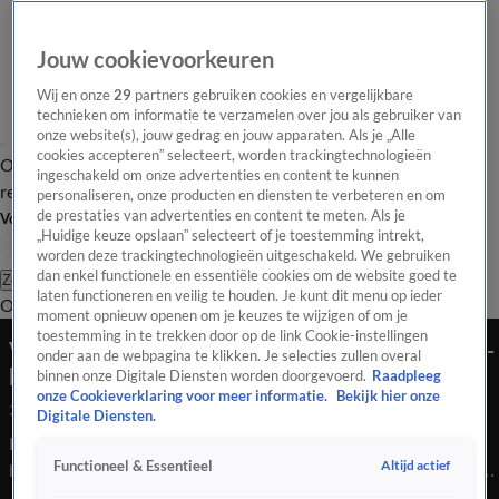
Jouw cookievoorkeuren
Wij en onze
29
partners gebruiken cookies en vergelijkbare
technieken om informatie te verzamelen over jou als gebruiker van
onze website(s), jouw gedrag en jouw apparaten. Als je „Alle
cookies accepteren” selecteert, worden trackingtechnologieën
Overzicht
Tip de
Laatste nieuws
Regionieuws
Het beste van Hart
ingeschakeld om onze advertenties en content te kunnen
redactie
personaliseren, onze producten en diensten te verbeteren en om
de prestaties van advertenties en content te meten. Als je
Volg Hart van Nederland
„Huidige keuze opslaan” selecteert of je toestemming intrekt,
worden deze trackingtechnologieën uitgeschakeld. We gebruiken
dan enkel functionele en essentiële cookies om de website goed te
Zoeken
laten functioneren en veilig te houden. Je kunt dit menu op ieder
Overzicht
Regio
Uitzendingen
Weer
Tip de redactie
Panel
Video's
moment opnieuw openen om je keuzes te wijzigen of om je
toestemming in te trekken door op de link Cookie-instellingen
Verzamelaar Ed wacht smachtend op 100e KLM-
onder aan de webpagina te klikken. Je selecties zullen overal
huisje
binnen onze Digitale Diensten worden doorgevoerd.
Raadpleeg
onze Cookieverklaring voor meer informatie.
Bekijk hier onze
25 juli 2020, 22:51
Digitale Diensten.
Het is een feestje waar menig Nederlander met een blauw
Altijd actief
Functioneel & Essentieel
hartje naar uitkijkt, de 100e verjaardag van KLM aanstaande
maandag. Niet alleen bij de luchtvaartmaatschappij zelf wordt