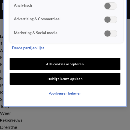
Analytisch
al maandenlang afgeteld naar deze mijlpaal, ook duizenden
verzamelaars wereldwijd kunnen niet wachten tot het zover is.
Advertising & Commercieel
Marketing & Social media
Laatste nieuws
112
Derde partijen lijst
Advies & Tips
Economie
Entertainment
Alle cookies accepteren
Infrastructuur
Milieu en Gezondheid
Huidige keuze opslaan
Politiek
Royalty
Voorkeuren beheren
Sport
Tech
Weer
Regionieuws
Drenthe