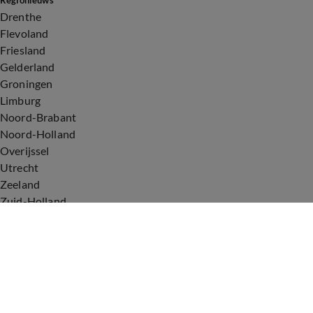
Regionieuws
Drenthe
Flevoland
Friesland
Gelderland
Groningen
Limburg
Noord-Brabant
Noord-Holland
Overijssel
Utrecht
Zeeland
Zuid-Holland
Voorwaarden
Over ons
Privacyverklaring
Gebruiksvoorwaarden
Cookieverklaring
Digitale diensten