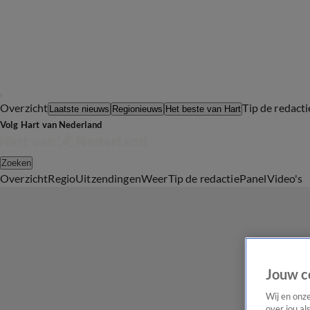
Overzicht
Tip de redacti
Laatste nieuws
Regionieuws
Het beste van Hart
Volg Hart van Nederland
Zoeken
Overzicht
Regio
Uitzendingen
Weer
Tip de redactie
Panel
Video's
Jouw c
Wij en onz
over jou al