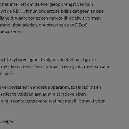
 het internet om de energieopbrengst van hun
wt de RDI. Uit hun onderzoek blijkt dat geen enkele
igheid, waardoor ze een makkelijk doelwit vormen
stand uitschakelen, onderwerpen aan DDoS-
e omvormers.
chte cyberveiligheid volgens de RDI nu al grote
ijksdienst een scenario waarin een groot deel van alle
n hack.
veroorzaken in andere apparaten, zoals radio's en
niet te voldoen aan administratieve eisen.
en hun contactgegevens, wat het moeilijk maakt voor
rmeerderheid wil subsidieregeling 
chaffen: