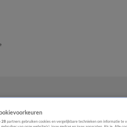
e
ookievoorkeuren
e
28
partners gebruiken cookies en vergelijkbare technieken om informatie te
s gebruiker van onze website(s), jouw gedrag en jouw apparaten. Als je „Alle co