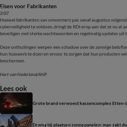
Eisen voor Fabrikanten
2:07
Hoewel fabrikanten van omvormers pas vanaf augustus volgend ja
cyberveiligheid te voldoen, dringt de RDI erop aan dat ze nu al
beveiligen met sterke wachtwoorden en regelmatig updates uit t
Deze onthullingen werpen een schaduw over de zonnige beloften
hun huiswerk te doen en ervoor te zorgen dat hun producten veili
beschermen.
Hart van Nederland
/ANP
Lees ook
Grote brand verwoest kassencomplex Etten-L
Drama bij plaatsen zonnepanelen: man zakt d