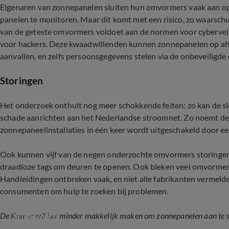
Eigenaren van zonnepanelen sluiten hun omvormers vaak aan op
panelen te monitoren. Maar dit komt met een risico, zo waarschu
van de geteste omvormers voldoet aan de normen voor cyberveil
voor hackers. Deze kwaadwillenden kunnen zonnepanelen op af
aanvallen, en zelfs persoonsgegevens stelen via de onbeveiligd
Storingen
Het onderzoek onthult nog meer schokkende feiten: zo kan de sle
schade aanrichten aan het Nederlandse stroomnet. Zo noemt de r
zonnepaneelinstallaties in één keer wordt uitgeschakeld door ee
Ook kunnen vijf van de negen onderzochte omvormers storingen 
draadloze tags om deuren te openen. Ook bleken veel omvormers 
Handleidingen ontbreken vaak, en niet alle fabrikanten vermeld
consumenten om hulp te zoeken bij problemen.
Slecht nieuws voor zonnepaneelbezitters: kame
afbouwen
De Kamer wil het minder makkelijk maken om zonnepanelen aan te s