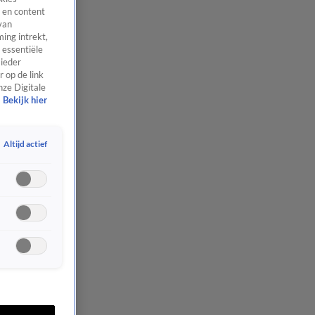
 en content
van
ing intrekt,
 essentiële
 ieder
 op de link
nze Digitale
Bekijk hier
Altijd actief