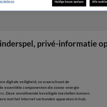
en beheren
Huidige keuze opslaan
Alle cookie
nderspel, privé-informatie op
 digitale veiligheid, zo waarschuwt de
, de essentiële componenten die zonne-energie
kers. Deze onvoldoende beveiligde toestellen kunnen
ere met het internet verbonden apparaten in huis.