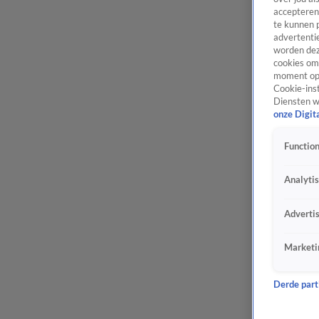
accepteren
te kunnen 
advertentie
worden dez
cookies om 
moment opn
Cookie-inst
Diensten w
onze Digit
Function
Analyti
Adverti
Marketi
Derde parti