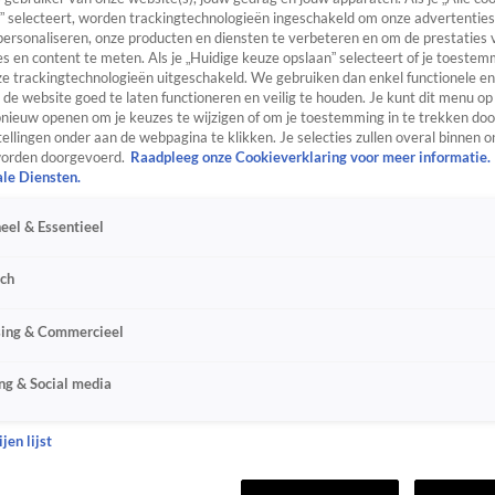
” selecteert, worden trackingtechnologieën ingeschakeld om onze advertenties
personaliseren, onze producten en diensten te verbeteren en om de prestaties 
s en content te meten. Als je „Huidige keuze opslaan” selecteert of je toestemm
e trackingtechnologieën uitgeschakeld. We gebruiken dan enkel functionele en
de website goed te laten functioneren en veilig te houden. Je kunt dit menu op
ieuw openen om je keuzes te wijzigen of om je toestemming in te trekken door
ellingen onder aan de webpagina te klikken. Je selecties zullen overal binnen o
orden doorgevoerd.
Raadpleeg onze Cookieverklaring voor meer informatie.
ale Diensten.
eel & Essentieel
sch
sing & Commercieel
ng & Social media
jen lijst