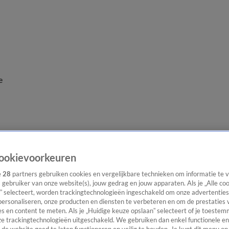
e
ookievoorkeuren
e
28
partners gebruiken cookies en vergelijkbare technieken om informatie te
s gebruiker van onze website(s), jouw gedrag en jouw apparaten. Als je „Alle co
” selecteert, worden trackingtechnologieën ingeschakeld om onze advertenties
personaliseren, onze producten en diensten te verbeteren en om de prestaties 
s en content te meten. Als je „Huidige keuze opslaan” selecteert of je toestemm
e trackingtechnologieën uitgeschakeld. We gebruiken dan enkel functionele en