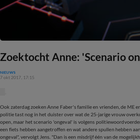
Zoektocht Anne: 'Scenario onge
NIEUWS
7 okt 2017, 17:15
Ook zaterdag zoeken Anne Faber's familie en vrienden, de ME en
politie tast nog in het duister over wat de 25-jarige vrouw over
open, maar het scenario 'ongeval' is volgens politiewoordvoerd
een fiets hebben aangetroffen en wat andere spullen hebben aan
ongeval", vervolgt Jens. "Dan is een misdrijf één van de mogelij