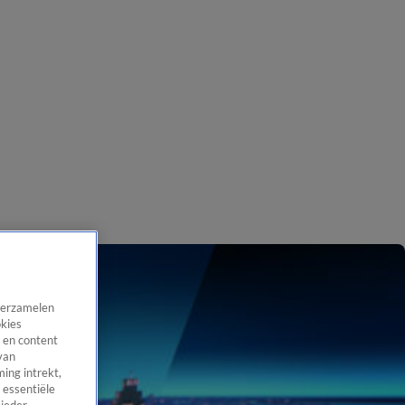
 verzamelen
okies
 en content
van
ing intrekt,
 essentiële