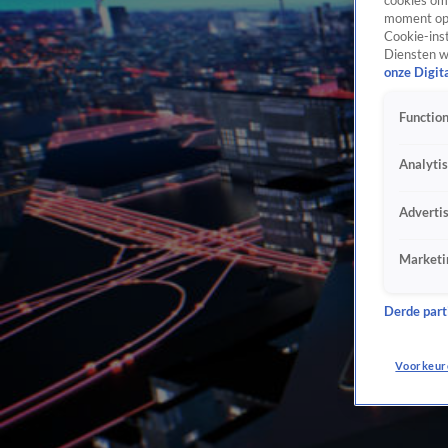
cookies om 
moment opn
Cookie-inst
Diensten w
onze Digit
Function
Analyti
Adverti
Marketi
Derde parti
Voorkeur