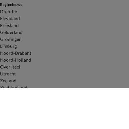
Regionieuws
Drenthe
Flevoland
Friesland
Gelderland
Groningen
Limburg
Noord-Brabant
Noord-Holland
Overijssel
Utrecht
Zeeland
Zuid-Holland
Voorwaarden
Over ons
Privacyverklaring
Gebruiksvoorwaarden
Cookieverklaring
Digitale diensten