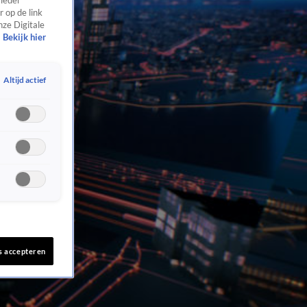
 ieder
 op de link
nze Digitale
Bekijk hier
Altijd actief
s accepteren