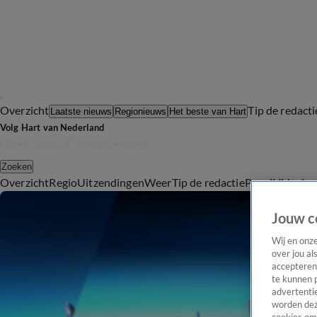
Overzicht
Tip de redacti
Laatste nieuws
Regionieuws
Het beste van Hart
Volg Hart van Nederland
Zoeken
Overzicht
Regio
Uitzendingen
Weer
Tip de redactie
Panel
Video's
Jouw c
Wij en onz
over jou al
accepteren
te kunnen 
advertentie
worden dez