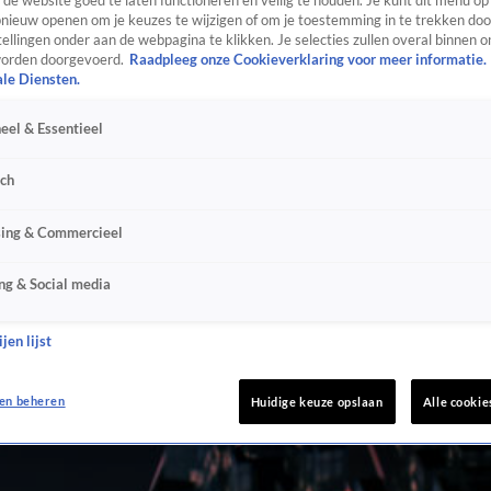
de website goed te laten functioneren en veilig te houden. Je kunt dit menu op
ieuw openen om je keuzes te wijzigen of om je toestemming in te trekken door
ellingen onder aan de webpagina te klikken. Je selecties zullen overal binnen o
orden doorgevoerd.
Raadpleeg onze Cookieverklaring voor meer informatie.
ale Diensten.
eel & Essentieel
sch
sing & Commercieel
ng & Social media
jen lijst
en beheren
Huidige keuze opslaan
Alle cookie