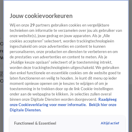
Jouw cookievoorkeuren
Wij en onze
29
partners gebruiken cookies en vergelijkbare
technieken om informatie te verzamelen over jou als gebruiker van
onze website(s), jouw gedrag en jouw apparaten. Als je „Alle
cookies accepteren” selecteert, worden trackingtechnologieën
Overzicht
Tip de
Laatste nieuws
Regionieuws
Het beste van Hart
ingeschakeld om onze advertenties en content te kunnen
redactie
personaliseren, onze producten en diensten te verbeteren en om
de prestaties van advertenties en content te meten. Als je
Volg Hart van Nederland
„Huidige keuze opslaan” selecteert of je toestemming intrekt,
worden deze trackingtechnologieën uitgeschakeld. We gebruiken
dan enkel functionele en essentiële cookies om de website goed te
Zoeken
laten functioneren en veilig te houden. Je kunt dit menu op ieder
Overzicht
Regio
Uitzendingen
Weer
Tip de redactie
Panel
Video's
moment opnieuw openen om je keuzes te wijzigen of om je
toestemming in te trekken door op de link Cookie-instellingen
onder aan de webpagina te klikken. Je selecties zullen overal
binnen onze Digitale Diensten worden doorgevoerd.
Raadpleeg
onze Cookieverklaring voor meer informatie.
Bekijk hier onze
Digitale Diensten.
Altijd actief
Functioneel & Essentieel