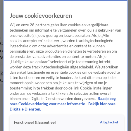
Jouw cookievoorkeuren
Wij en onze
28
partners gebruiken cookies en vergelijkbare
technieken om informatie te verzamelen over jou als gebruiker van
onze website(s), jouw gedrag en jouw apparaten. Als je „Alle
cookies accepteren” selecteert, worden trackingtechnologieën
Overzicht
Tip de
Laatste nieuws
Regionieuws
Het beste van Hart
ingeschakeld om onze advertenties en content te kunnen
redactie
personaliseren, onze producten en diensten te verbeteren en om
de prestaties van advertenties en content te meten. Als je
Volg Hart van Nederland
„Huidige keuze opslaan” selecteert of je toestemming intrekt,
worden deze trackingtechnologieën uitgeschakeld. We gebruiken
dan enkel functionele en essentiële cookies om de website goed te
Zoeken
laten functioneren en veilig te houden. Je kunt dit menu op ieder
Overzicht
Regio
Uitzendingen
Weer
Tip de redactie
Panel
Video's
moment opnieuw openen om je keuzes te wijzigen of om je
toestemming in te trekken door op de link Cookie-instellingen
onder aan de webpagina te klikken. Je selecties zullen overal
binnen onze Digitale Diensten worden doorgevoerd.
Raadpleeg
onze Cookieverklaring voor meer informatie.
Bekijk hier onze
Digitale Diensten.
Altijd actief
Functioneel & Essentieel