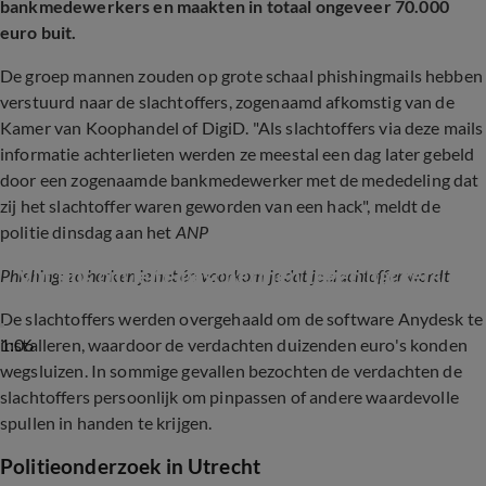
bankmedewerkers en maakten in totaal ongeveer 70.000
euro buit.
De groep mannen
zouden op grote schaal phishingmails hebben
verstuurd naar de slachtoffers, zogenaamd afkomstig van de
Kamer van Koophandel of DigiD. "Als slachtoffers via deze mails
informatie achterlieten werden ze meestal een dag later gebeld
door een zogenaamde bankmedewerker met de mededeling dat
zij het slachtoffer waren geworden van een hack", meldt de
politie dinsdag aan het
ANP
Vijf tips om je te beschermen tegen hackers
Phishing: zo herken je het én voorkom je dat je slachtoffer wordt
De slachtoffers werden overgehaald om de software Anydesk te
1:06
installeren, waardoor de verdachten duizenden euro's konden
wegsluizen. In sommige gevallen bezochten de verdachten de
slachtoffers persoonlijk om pinpassen of andere waardevolle
spullen in handen te krijgen.
Politieonderzoek in Utrecht