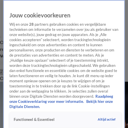
Jouw cookievoorkeuren
Wij en onze
28
partners gebruiken cookies en vergelijkbare
technieken om informatie te verzamelen over jou als gebruiker van
onze website(s), jouw gedrag en jouw apparaten. Als je „Alle
cookies accepteren” selecteert, worden trackingtechnologieën
Overzicht
Tip de
Laatste nieuws
Regionieuws
Het beste van Hart
ingeschakeld om onze advertenties en content te kunnen
redactie
personaliseren, onze producten en diensten te verbeteren en om
de prestaties van advertenties en content te meten. Als je
Volg Hart van Nederland
„Huidige keuze opslaan” selecteert of je toestemming intrekt,
worden deze trackingtechnologieën uitgeschakeld. We gebruiken
dan enkel functionele en essentiële cookies om de website goed te
Zoeken
laten functioneren en veilig te houden. Je kunt dit menu op ieder
Overzicht
Regio
Uitzendingen
Weer
Tip de redactie
Panel
Video's
moment opnieuw openen om je keuzes te wijzigen of om je
toestemming in te trekken door op de link Cookie-instellingen
onder aan de webpagina te klikken. Je selecties zullen overal
binnen onze Digitale Diensten worden doorgevoerd.
Raadpleeg
onze Cookieverklaring voor meer informatie.
Bekijk hier onze
Digitale Diensten.
Altijd actief
Functioneel & Essentieel