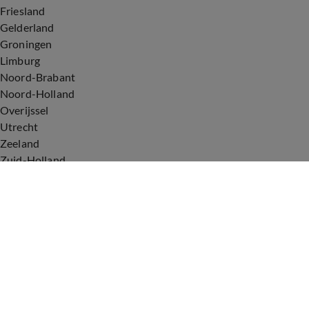
Friesland
Gelderland
Groningen
Limburg
Noord-Brabant
Noord-Holland
Overijssel
Utrecht
Zeeland
Zuid-Holland
Voorwaarden
Over ons
Privacyverklaring
Gebruiksvoorwaarden
Cookieverklaring
Digitale diensten
Cookie instellingen
Upod & Talpa Network
Adverteren