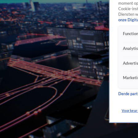
moment opn
Cookie-inst
Diensten w
onze Digit
Function
Analyti
Adverti
Marketi
Derde parti
Voorkeur