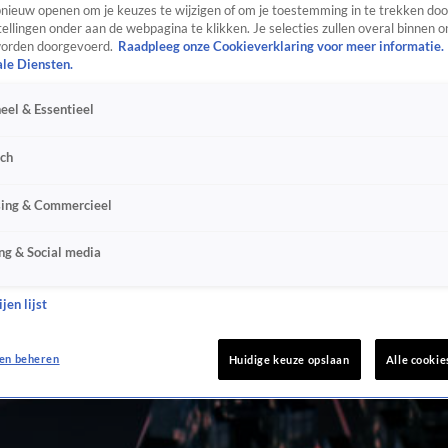
ieuw openen om je keuzes te wijzigen of om je toestemming in te trekken door
ellingen onder aan de webpagina te klikken. Je selecties zullen overal binnen o
orden doorgevoerd.
Raadpleeg onze Cookieverklaring voor meer informatie.
ale Diensten.
eel & Essentieel
sch
sing & Commercieel
ng & Social media
jen lijst
en beheren
Huidige keuze opslaan
Alle cookie