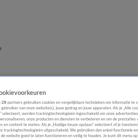
e
ookievoorkeuren
e
28
partners gebruiken cookies en vergelijkbare technieken om informatie te
s gebruiker van onze website(s), jouw gedrag en jouw apparaten. Als je „Alle co
” selecteert, worden trackingtechnologieën ingeschakeld om onze advertenties
personaliseren, onze producten en diensten te verbeteren en om de prestaties 
s en content te meten. Als je „Huidige keuze opslaan” selecteert of je toestemm
e trackingtechnologieën uitgeschakeld. We gebruiken dan enkel functionele en
de website goed te laten functioneren en veilig te houden. Je kunt dit menu op