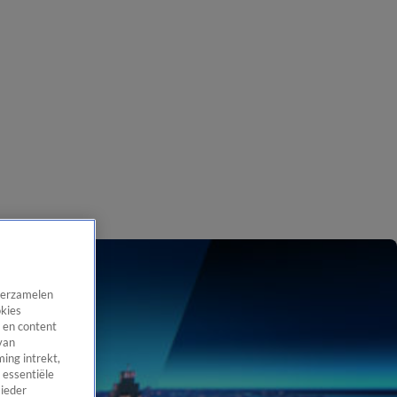
 verzamelen
okies
 en content
van
ing intrekt,
 essentiële
 ieder