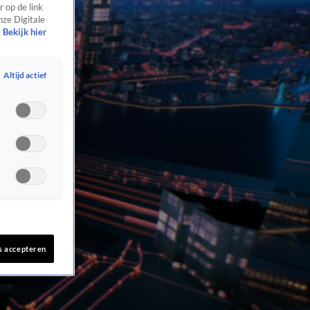
 op de link
nze Digitale
Bekijk hier
Altijd actief
s accepteren