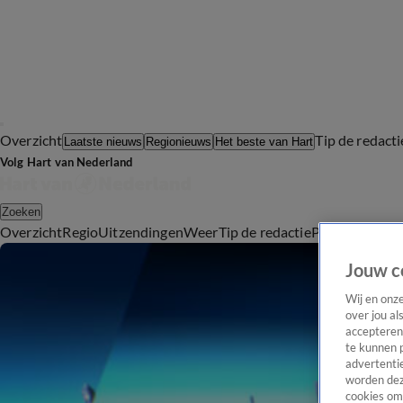
Overzicht
Tip de redacti
Laatste nieuws
Regionieuws
Het beste van Hart
Volg Hart van Nederland
Zoeken
Overzicht
Regio
Uitzendingen
Weer
Tip de redactie
Panel
Video's
Jouw c
Wij en onz
over jou al
accepteren
te kunnen 
advertentie
worden dez
cookies om 