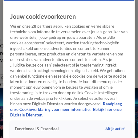
Jouw cookievoorkeuren
Wij en onze
28
partners gebruiken cookies en vergelijkbare
technieken om informatie te verzamelen over jou als gebruiker van
onze website(s), jouw gedrag en jouw apparaten. Als je „Alle
cookies accepteren” selecteert, worden trackingtechnologieën
Overzicht
Tip de
Laatste nieuws
Regionieuws
Het beste van Hart
ingeschakeld om onze advertenties en content te kunnen
redactie
personaliseren, onze producten en diensten te verbeteren en om
de prestaties van advertenties en content te meten. Als je
Volg Hart van Nederland
„Huidige keuze opslaan” selecteert of je toestemming intrekt,
worden deze trackingtechnologieën uitgeschakeld. We gebruiken
dan enkel functionele en essentiële cookies om de website goed te
Zoeken
laten functioneren en veilig te houden. Je kunt dit menu op ieder
Overzicht
Regio
Uitzendingen
Weer
Tip de redactie
Panel
Video's
moment opnieuw openen om je keuzes te wijzigen of om je
toestemming in te trekken door op de link Cookie-instellingen
onder aan de webpagina te klikken. Je selecties zullen overal
binnen onze Digitale Diensten worden doorgevoerd.
Raadpleeg
onze Cookieverklaring voor meer informatie.
Bekijk hier onze
Digitale Diensten.
Altijd actief
Functioneel & Essentieel