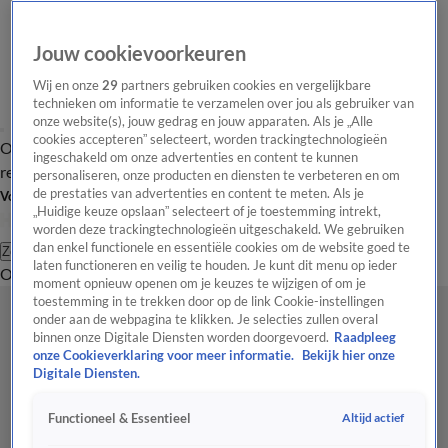
Jouw cookievoorkeuren
Wij en onze
29
partners gebruiken cookies en vergelijkbare
technieken om informatie te verzamelen over jou als gebruiker van
onze website(s), jouw gedrag en jouw apparaten. Als je „Alle
cookies accepteren” selecteert, worden trackingtechnologieën
Overzicht
Tip de
Laatste nieuws
Regionieuws
Het beste van Hart
ingeschakeld om onze advertenties en content te kunnen
redactie
personaliseren, onze producten en diensten te verbeteren en om
de prestaties van advertenties en content te meten. Als je
Volg Hart van Nederland
„Huidige keuze opslaan” selecteert of je toestemming intrekt,
worden deze trackingtechnologieën uitgeschakeld. We gebruiken
dan enkel functionele en essentiële cookies om de website goed te
Zoeken
laten functioneren en veilig te houden. Je kunt dit menu op ieder
Overzicht
Regio
Uitzendingen
Weer
Tip de redactie
Panel
Video's
moment opnieuw openen om je keuzes te wijzigen of om je
toestemming in te trekken door op de link Cookie-instellingen
onder aan de webpagina te klikken. Je selecties zullen overal
binnen onze Digitale Diensten worden doorgevoerd.
Raadpleeg
onze Cookieverklaring voor meer informatie.
Bekijk hier onze
Digitale Diensten.
Altijd actief
Functioneel & Essentieel