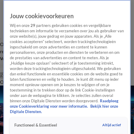
Jouw cookievoorkeuren
Wij en onze
29
partners gebruiken cookies en vergelijkbare
technieken om informatie te verzamelen over jou als gebruiker van
onze website(s), jouw gedrag en jouw apparaten. Als je „Alle
cookies accepteren” selecteert, worden trackingtechnologieën
Overzicht
Tip de
Laatste nieuws
Regionieuws
Het beste van Hart
ingeschakeld om onze advertenties en content te kunnen
redactie
personaliseren, onze producten en diensten te verbeteren en om
de prestaties van advertenties en content te meten. Als je
Volg Hart van Nederland
„Huidige keuze opslaan” selecteert of je toestemming intrekt,
worden deze trackingtechnologieën uitgeschakeld. We gebruiken
dan enkel functionele en essentiële cookies om de website goed te
Zoeken
laten functioneren en veilig te houden. Je kunt dit menu op ieder
Overzicht
Regio
Uitzendingen
Weer
Tip de redactie
Panel
Video's
moment opnieuw openen om je keuzes te wijzigen of om je
toestemming in te trekken door op de link Cookie-instellingen
onder aan de webpagina te klikken. Je selecties zullen overal
binnen onze Digitale Diensten worden doorgevoerd.
Raadpleeg
onze Cookieverklaring voor meer informatie.
Bekijk hier onze
Digitale Diensten.
Altijd actief
Functioneel & Essentieel