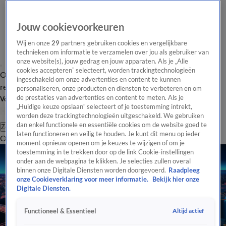
Jouw cookievoorkeuren
Wij en onze
29
partners gebruiken cookies en vergelijkbare
technieken om informatie te verzamelen over jou als gebruiker van
onze website(s), jouw gedrag en jouw apparaten. Als je „Alle
cookies accepteren” selecteert, worden trackingtechnologieën
Overzicht
Tip de
Laatste nieuws
Regionieuws
Het beste van Hart
ingeschakeld om onze advertenties en content te kunnen
redactie
personaliseren, onze producten en diensten te verbeteren en om
de prestaties van advertenties en content te meten. Als je
Volg Hart van Nederland
„Huidige keuze opslaan” selecteert of je toestemming intrekt,
worden deze trackingtechnologieën uitgeschakeld. We gebruiken
dan enkel functionele en essentiële cookies om de website goed te
Zoeken
laten functioneren en veilig te houden. Je kunt dit menu op ieder
Overzicht
Regio
Uitzendingen
Weer
Tip de redactie
Panel
Video's
moment opnieuw openen om je keuzes te wijzigen of om je
toestemming in te trekken door op de link Cookie-instellingen
onder aan de webpagina te klikken. Je selecties zullen overal
binnen onze Digitale Diensten worden doorgevoerd.
Raadpleeg
onze Cookieverklaring voor meer informatie.
Bekijk hier onze
Digitale Diensten.
Altijd actief
Functioneel & Essentieel