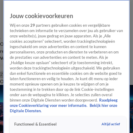
Jouw cookievoorkeuren
Wij en onze
29
partners gebruiken cookies en vergelijkbare
technieken om informatie te verzamelen over jou als gebruiker van
onze website(s), jouw gedrag en jouw apparaten. Als je „Alle
cookies accepteren” selecteert, worden trackingtechnologieën
Overzicht
Tip de
Laatste nieuws
Regionieuws
Het beste van Hart
ingeschakeld om onze advertenties en content te kunnen
redactie
personaliseren, onze producten en diensten te verbeteren en om
de prestaties van advertenties en content te meten. Als je
Volg Hart van Nederland
„Huidige keuze opslaan” selecteert of je toestemming intrekt,
worden deze trackingtechnologieën uitgeschakeld. We gebruiken
dan enkel functionele en essentiële cookies om de website goed te
Zoeken
laten functioneren en veilig te houden. Je kunt dit menu op ieder
Overzicht
Regio
Uitzendingen
Weer
Tip de redactie
Panel
Video's
moment opnieuw openen om je keuzes te wijzigen of om je
toestemming in te trekken door op de link Cookie-instellingen
onder aan de webpagina te klikken. Je selecties zullen overal
binnen onze Digitale Diensten worden doorgevoerd.
Raadpleeg
onze Cookieverklaring voor meer informatie.
Bekijk hier onze
Digitale Diensten.
Altijd actief
Functioneel & Essentieel