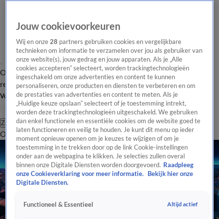
Jouw cookievoorkeuren
Wij en onze
28
partners gebruiken cookies en vergelijkbare
technieken om informatie te verzamelen over jou als gebruiker van
onze website(s), jouw gedrag en jouw apparaten. Als je „Alle
cookies accepteren” selecteert, worden trackingtechnologieën
Overzicht
Tip de
Laatste nieuws
Regionieuws
Het beste van Hart
ingeschakeld om onze advertenties en content te kunnen
redactie
personaliseren, onze producten en diensten te verbeteren en om
de prestaties van advertenties en content te meten. Als je
Volg Hart van Nederland
„Huidige keuze opslaan” selecteert of je toestemming intrekt,
worden deze trackingtechnologieën uitgeschakeld. We gebruiken
dan enkel functionele en essentiële cookies om de website goed te
Zoeken
laten functioneren en veilig te houden. Je kunt dit menu op ieder
Overzicht
Regio
Uitzendingen
Weer
Tip de redactie
Panel
Video's
moment opnieuw openen om je keuzes te wijzigen of om je
toestemming in te trekken door op de link Cookie-instellingen
onder aan de webpagina te klikken. Je selecties zullen overal
binnen onze Digitale Diensten worden doorgevoerd.
Raadpleeg
onze Cookieverklaring voor meer informatie.
Bekijk hier onze
Digitale Diensten.
Altijd actief
Functioneel & Essentieel