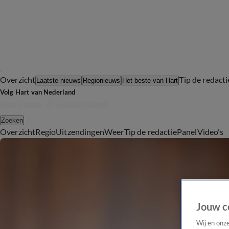
Overzicht
Tip de redacti
Laatste nieuws
Regionieuws
Het beste van Hart
Volg Hart van Nederland
Zoeken
Overzicht
Regio
Uitzendingen
Weer
Tip de redactie
Panel
Video's
Jouw c
Wij en onz