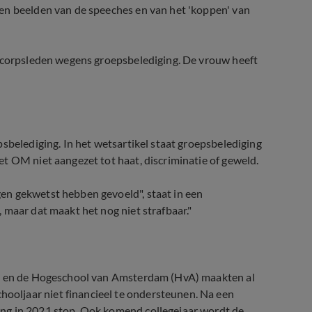
en beelden van de speeches en van het 'koppen' van
 video feest studentencorps
e corpsleden wegens groepsbelediging. De vrouw heeft
sbelediging. In het wetsartikel staat groepsbelediging
t OM niet aangezet tot haat, discriminatie of geweld.
en gekwetst hebben gevoeld", staat in een
 maar dat maakt het nog niet strafbaar."
U) en de Hogeschool van Amsterdam (HvA) maakten al
oljaar niet financieel te ondersteunen. Na een
ng in 2021 stop. Ook komend collegejaar wordt de