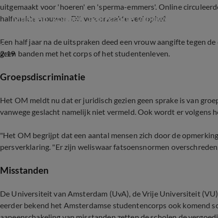
uitgemaakt voor 'hoeren' en 'sperma-emmers'. Online circuleerd
Mannen 'koppen' halfnaakte vrouwen in nieuwe
halfnaakte vrouwen. Dit veroorzaakte veel ophef.
Een half jaar na de uitspraken deed een vrouw aangifte tegen d
2:19
geen banden met het corps of het studentenleven.
Groepsdiscriminatie
Het OM meldt nu dat er juridisch gezien geen sprake is van groep
vanwege geslacht namelijk niet vermeld. Ook wordt er volgens he
"Het OM begrijpt dat een aantal mensen zich door de opmerking
persverklaring. "Er zijn weliswaar fatsoensnormen overschreden,
Misstanden
De Universiteit van Amsterdam (UvA), de Vrije Universiteit (V
eerder bekend het Amsterdamse studentencorps ook komend scho
aaneenschakeling van misstanden zetten de scholen de vergoedi