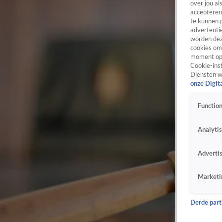
over jou al
accepteren
te kunnen 
advertentie
worden dez
cookies om 
moment opn
Cookie-inst
Diensten w
onze Digit
Function
Analyti
Adverti
Marketi
Derde parti