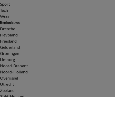
Sport
Tech
Weer
Regionieuws
Drenthe
Flevoland
Friesland
Gelderland
Groningen
Limburg
Noord-Brabant
Noord-Holland
Overijssel
Utrecht
Zeeland
Zuid-Holland
Voorwaarden
Over ons
Privacyverklaring