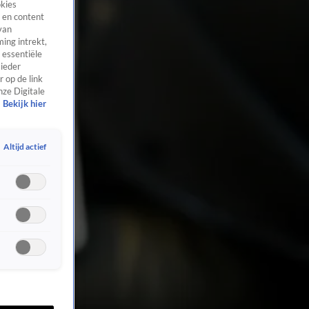
okies
 en content
van
ing intrekt,
 essentiële
 ieder
 op de link
nze Digitale
Bekijk hier
Altijd actief