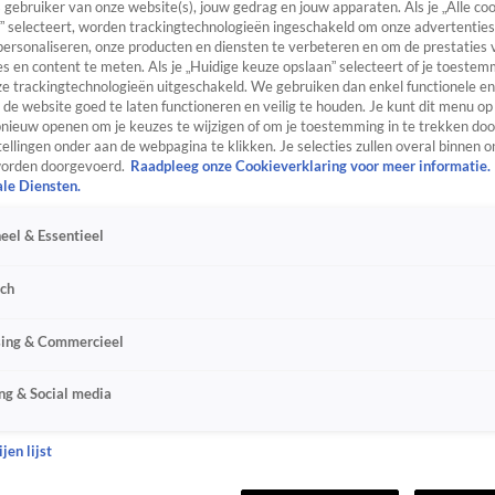
s gebruiker van onze website(s), jouw gedrag en jouw apparaten. Als je „Alle co
” selecteert, worden trackingtechnologieën ingeschakeld om onze advertenties
personaliseren, onze producten en diensten te verbeteren en om de prestaties 
s en content te meten. Als je „Huidige keuze opslaan” selecteert of je toestemm
e trackingtechnologieën uitgeschakeld. We gebruiken dan enkel functionele en
de website goed te laten functioneren en veilig te houden. Je kunt dit menu op
ieuw openen om je keuzes te wijzigen of om je toestemming in te trekken door
ellingen onder aan de webpagina te klikken. Je selecties zullen overal binnen o
orden doorgevoerd.
Raadpleeg onze Cookieverklaring voor meer informatie.
ale Diensten.
eel & Essentieel
sch
sing & Commercieel
ng & Social media
jen lijst