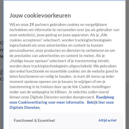
Jouw cookievoorkeuren
Wij en onze
29
partners gebruiken cookies en vergelijkbare
technieken om informatie te verzamelen over jou als gebruiker van
onze website(s), jouw gedrag en jouw apparaten. Als je „Alle
cookies accepteren” selecteert, worden trackingtechnologieën
Overzicht
Tip de
Laatste nieuws
Regionieuws
Het beste van Hart
ingeschakeld om onze advertenties en content te kunnen
redactie
personaliseren, onze producten en diensten te verbeteren en om
de prestaties van advertenties en content te meten. Als je
Volg Hart van Nederland
„Huidige keuze opslaan” selecteert of je toestemming intrekt,
worden deze trackingtechnologieën uitgeschakeld. We gebruiken
dan enkel functionele en essentiële cookies om de website goed te
Zoeken
laten functioneren en veilig te houden. Je kunt dit menu op ieder
Overzicht
Regio
Uitzendingen
Weer
Tip de redactie
Panel
Video's
moment opnieuw openen om je keuzes te wijzigen of om je
toestemming in te trekken door op de link Cookie-instellingen
onder aan de webpagina te klikken. Je selecties zullen overal
binnen onze Digitale Diensten worden doorgevoerd.
Raadpleeg
onze Cookieverklaring voor meer informatie.
Bekijk hier onze
Digitale Diensten.
Altijd actief
Functioneel & Essentieel