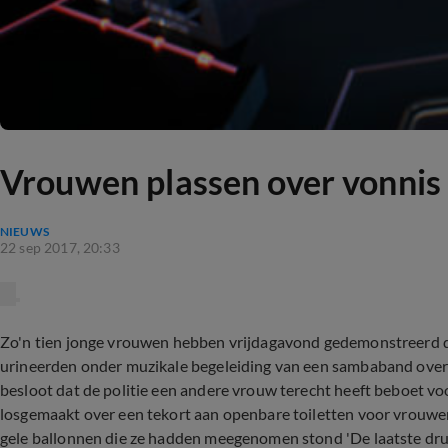
Vrouwen plassen over vonni
NIEUWS
22 sep 2017, 20:33
Zo'n tien jonge vrouwen hebben vrijdagavond gedemonstreerd do
urineerden onder muzikale begeleiding van een sambaband over 
besloot dat de politie een andere vrouw terecht heeft beboet voo
losgemaakt over een tekort aan openbare toiletten voor vrouwe
gele ballonnen die ze hadden meegenomen stond 'De laatste drup