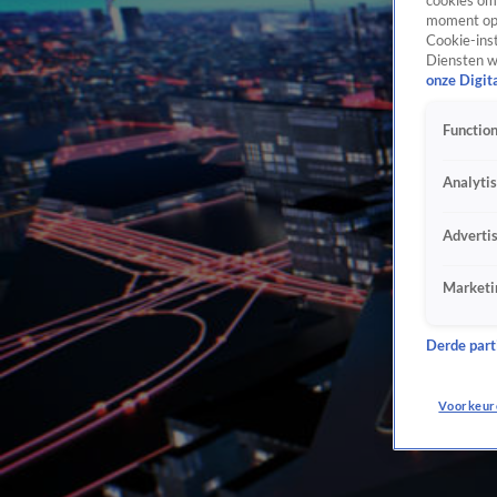
cookies om 
moment opn
Cookie-inst
Diensten w
onze Digit
Function
Analyti
Adverti
Marketi
Derde parti
Voorkeur