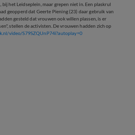
bij het Leidseplein, maar grepen niet in. Een plaskrul
had geopperd dat Geerte Piening (23) daar gebruik van
dden gesteld dat vrouwen ook willen plassen, is er
en", stellen de activisten. De vrouwen hadden zich op
jk.nl/video/S79SZQUnP74i?autoplay=0