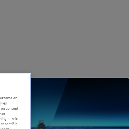
 verzamelen
okies
 en content
van
ing intrekt,
 essentiële