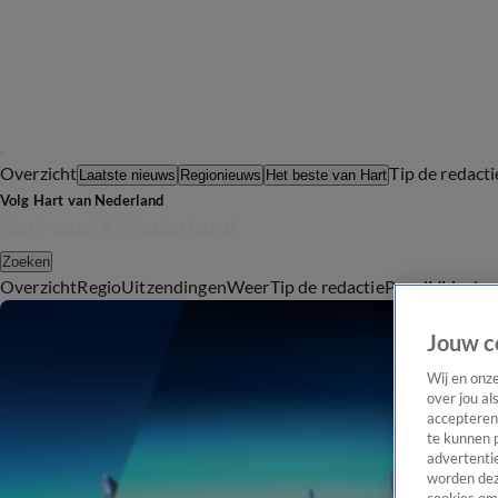
Overzicht
Tip de redacti
Laatste nieuws
Regionieuws
Het beste van Hart
Volg Hart van Nederland
Zoeken
Overzicht
Regio
Uitzendingen
Weer
Tip de redactie
Panel
Video's
Jouw c
Wij en onz
over jou al
accepteren
te kunnen 
advertentie
worden dez