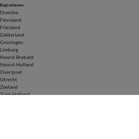
Regionieuws
Drenthe
Flevoland
Friesland
Gelderland
Groningen
Limburg
Noord-Brabant
Noord-Holland
Overijssel
Utrecht
Zeeland
Zuid-Holland
Voorwaarden
Over ons
Privacyverklaring
Gebruiksvoorwaarden
Cookieverklaring
Digitale diensten