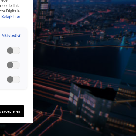
 ieder
 op de link
nze Digitale
Bekijk hier
Altijd actief
s accepteren