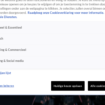
de website goed te laten functioneren en veilig te houden. Je kunt dit menu op
ieuw openen om je keuzes te wijzigen of om je toestemming in te trekken door
ellingen onder aan de webpagina te klikken. Je selecties zullen overal binnen o
orden doorgevoerd.
Raadpleeg onze Cookieverklaring voor meer informatie.
ale Diensten.
eel & Essentieel
sch
sing & Commercieel
ng & Social media
jen lijst
en beheren
Huidige keuze opslaan
Alle cookie