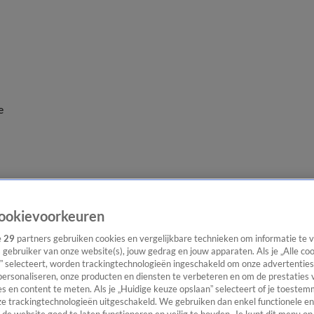
e
ookievoorkeuren
e
29
partners gebruiken cookies en vergelijkbare technieken om informatie te
s gebruiker van onze website(s), jouw gedrag en jouw apparaten. Als je „Alle co
” selecteert, worden trackingtechnologieën ingeschakeld om onze advertenties
personaliseren, onze producten en diensten te verbeteren en om de prestaties 
s en content te meten. Als je „Huidige keuze opslaan” selecteert of je toestemm
e trackingtechnologieën uitgeschakeld. We gebruiken dan enkel functionele en