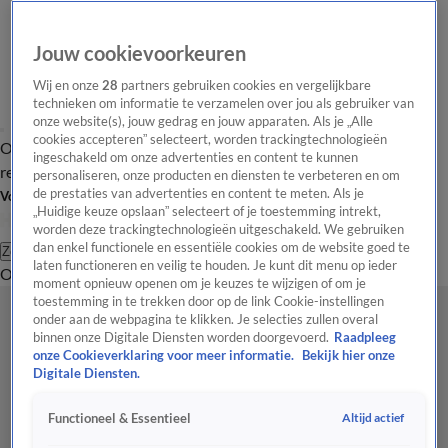
Jouw cookievoorkeuren
Wij en onze
28
partners gebruiken cookies en vergelijkbare
technieken om informatie te verzamelen over jou als gebruiker van
onze website(s), jouw gedrag en jouw apparaten. Als je „Alle
cookies accepteren” selecteert, worden trackingtechnologieën
Overzicht
Tip de
Laatste nieuws
Regionieuws
Het beste van Hart
ingeschakeld om onze advertenties en content te kunnen
redactie
personaliseren, onze producten en diensten te verbeteren en om
de prestaties van advertenties en content te meten. Als je
Volg Hart van Nederland
„Huidige keuze opslaan” selecteert of je toestemming intrekt,
worden deze trackingtechnologieën uitgeschakeld. We gebruiken
dan enkel functionele en essentiële cookies om de website goed te
Zoeken
laten functioneren en veilig te houden. Je kunt dit menu op ieder
Overzicht
Regio
Uitzendingen
Weer
Tip de redactie
Panel
Video's
moment opnieuw openen om je keuzes te wijzigen of om je
toestemming in te trekken door op de link Cookie-instellingen
onder aan de webpagina te klikken. Je selecties zullen overal
binnen onze Digitale Diensten worden doorgevoerd.
Raadpleeg
onze Cookieverklaring voor meer informatie.
Bekijk hier onze
Digitale Diensten.
Altijd actief
Functioneel & Essentieel