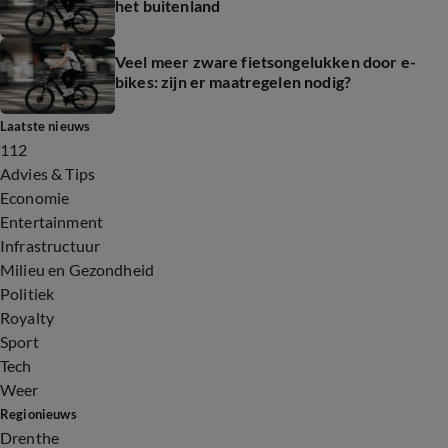
het buitenland
Veel meer zware fietsongelukken door e-
bikes: zijn er maatregelen nodig?
Laatste nieuws
112
Advies & Tips
Economie
Entertainment
Infrastructuur
Milieu en Gezondheid
Politiek
Royalty
Sport
Tech
Weer
Regionieuws
Drenthe