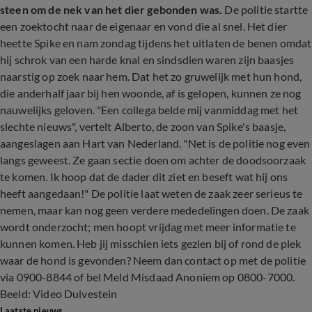
steen om de nek van het dier gebonden was.
De politie startte
een zoektocht naar de eigenaar en vond die al snel. Het dier
heette Spike en nam zondag tijdens het uitlaten de benen omdat
hij schrok van een harde knal en sindsdien waren zijn baasjes
naarstig op zoek naar hem. Dat het zo gruwelijk met hun hond,
die anderhalf jaar bij hen woonde, af is gelopen, kunnen ze nog
nauwelijks geloven. "Een collega belde mij vanmiddag met het
slechte nieuws", vertelt Alberto, de zoon van Spike's baasje,
aangeslagen aan Hart van Nederland. "Net is de politie nog even
langs geweest. Ze gaan sectie doen om achter de doodsoorzaak
te komen. Ik hoop dat de dader dit ziet en beseft wat hij ons
heeft aangedaan!" De politie laat weten de zaak zeer serieus te
nemen, maar kan nog geen verdere mededelingen doen. De zaak
wordt onderzocht; men hoopt vrijdag met meer informatie te
kunnen komen. Heb jij misschien iets gezien bij of rond de plek
waar de hond is gevonden? Neem dan contact op met de politie
via 0900-8844 of bel Meld Misdaad Anoniem op 0800-7000.
Beeld: Video Duivestein
Laatste nieuws