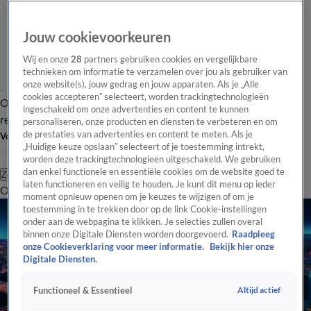
Jouw cookievoorkeuren
Wij en onze
28
partners gebruiken cookies en vergelijkbare
technieken om informatie te verzamelen over jou als gebruiker van
onze website(s), jouw gedrag en jouw apparaten. Als je „Alle
cookies accepteren” selecteert, worden trackingtechnologieën
Overzicht
Tip de
Laatste nieuws
Regionieuws
Het beste van Hart
ingeschakeld om onze advertenties en content te kunnen
redactie
personaliseren, onze producten en diensten te verbeteren en om
de prestaties van advertenties en content te meten. Als je
Volg Hart van Nederland
„Huidige keuze opslaan” selecteert of je toestemming intrekt,
worden deze trackingtechnologieën uitgeschakeld. We gebruiken
dan enkel functionele en essentiële cookies om de website goed te
Zoeken
laten functioneren en veilig te houden. Je kunt dit menu op ieder
Overzicht
Regio
Uitzendingen
Weer
Tip de redactie
Panel
Video's
moment opnieuw openen om je keuzes te wijzigen of om je
toestemming in te trekken door op de link Cookie-instellingen
onder aan de webpagina te klikken. Je selecties zullen overal
binnen onze Digitale Diensten worden doorgevoerd.
Raadpleeg
onze Cookieverklaring voor meer informatie.
Bekijk hier onze
Digitale Diensten.
Altijd actief
Functioneel & Essentieel