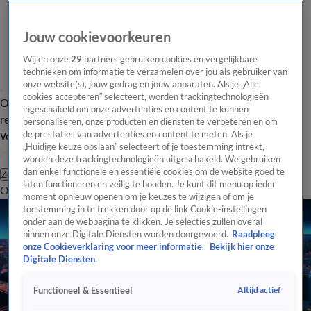
Jouw cookievoorkeuren
Wij en onze
29
partners gebruiken cookies en vergelijkbare
technieken om informatie te verzamelen over jou als gebruiker van
onze website(s), jouw gedrag en jouw apparaten. Als je „Alle
cookies accepteren” selecteert, worden trackingtechnologieën
Overzicht
Tip de
Laatste nieuws
Regionieuws
Het beste van Hart
ingeschakeld om onze advertenties en content te kunnen
redactie
personaliseren, onze producten en diensten te verbeteren en om
de prestaties van advertenties en content te meten. Als je
Volg Hart van Nederland
„Huidige keuze opslaan” selecteert of je toestemming intrekt,
worden deze trackingtechnologieën uitgeschakeld. We gebruiken
dan enkel functionele en essentiële cookies om de website goed te
Zoeken
laten functioneren en veilig te houden. Je kunt dit menu op ieder
Overzicht
Regio
Uitzendingen
Weer
Tip de redactie
Panel
Video's
moment opnieuw openen om je keuzes te wijzigen of om je
toestemming in te trekken door op de link Cookie-instellingen
onder aan de webpagina te klikken. Je selecties zullen overal
binnen onze Digitale Diensten worden doorgevoerd.
Raadpleeg
onze Cookieverklaring voor meer informatie.
Bekijk hier onze
Digitale Diensten.
Altijd actief
Functioneel & Essentieel