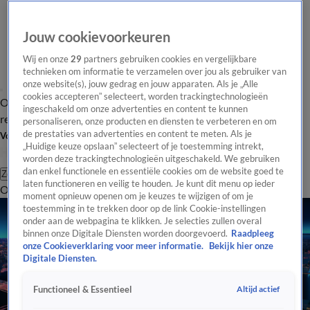
Jouw cookievoorkeuren
Wij en onze
29
partners gebruiken cookies en vergelijkbare
technieken om informatie te verzamelen over jou als gebruiker van
onze website(s), jouw gedrag en jouw apparaten. Als je „Alle
cookies accepteren” selecteert, worden trackingtechnologieën
Overzicht
Tip de
Laatste nieuws
Regionieuws
Het beste van Hart
ingeschakeld om onze advertenties en content te kunnen
redactie
personaliseren, onze producten en diensten te verbeteren en om
de prestaties van advertenties en content te meten. Als je
Volg Hart van Nederland
„Huidige keuze opslaan” selecteert of je toestemming intrekt,
worden deze trackingtechnologieën uitgeschakeld. We gebruiken
dan enkel functionele en essentiële cookies om de website goed te
Zoeken
laten functioneren en veilig te houden. Je kunt dit menu op ieder
Overzicht
Regio
Uitzendingen
Weer
Tip de redactie
Panel
Video's
moment opnieuw openen om je keuzes te wijzigen of om je
toestemming in te trekken door op de link Cookie-instellingen
onder aan de webpagina te klikken. Je selecties zullen overal
binnen onze Digitale Diensten worden doorgevoerd.
Raadpleeg
onze Cookieverklaring voor meer informatie.
Bekijk hier onze
Digitale Diensten.
Altijd actief
Functioneel & Essentieel