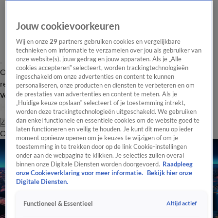
Jouw cookievoorkeuren
Wij en onze
29
partners gebruiken cookies en vergelijkbare
technieken om informatie te verzamelen over jou als gebruiker van
onze website(s), jouw gedrag en jouw apparaten. Als je „Alle
cookies accepteren” selecteert, worden trackingtechnologieën
Overzicht
Tip de
Laatste nieuws
Regionieuws
Het beste van Hart
ingeschakeld om onze advertenties en content te kunnen
redactie
personaliseren, onze producten en diensten te verbeteren en om
de prestaties van advertenties en content te meten. Als je
Volg Hart van Nederland
„Huidige keuze opslaan” selecteert of je toestemming intrekt,
worden deze trackingtechnologieën uitgeschakeld. We gebruiken
dan enkel functionele en essentiële cookies om de website goed te
Zoeken
laten functioneren en veilig te houden. Je kunt dit menu op ieder
Overzicht
Regio
Uitzendingen
Weer
Tip de redactie
Panel
Video's
moment opnieuw openen om je keuzes te wijzigen of om je
toestemming in te trekken door op de link Cookie-instellingen
onder aan de webpagina te klikken. Je selecties zullen overal
binnen onze Digitale Diensten worden doorgevoerd.
Raadpleeg
onze Cookieverklaring voor meer informatie.
Bekijk hier onze
Digitale Diensten.
Altijd actief
Functioneel & Essentieel