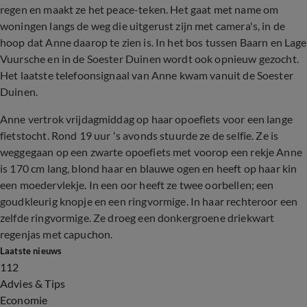
regen en maakt ze het peace-teken. Het gaat met name om
woningen langs de weg die uitgerust zijn met camera's, in de
hoop dat Anne daarop te zien is. In het bos tussen Baarn en Lage
Vuursche en in de Soester Duinen wordt ook opnieuw gezocht.
Het laatste telefoonsignaal van Anne kwam vanuit de Soester
Duinen.
Anne vertrok vrijdagmiddag op haar opoefiets voor een lange
fietstocht. Rond 19 uur ‘s avonds stuurde ze de selfie. Ze is
weggegaan op een zwarte opoefiets met voorop een rekje Anne
is 170 cm lang, blond haar en blauwe ogen en heeft op haar kin
een moedervlekje. In een oor heeft ze twee oorbellen; een
goudkleurig knopje en een ringvormige. In haar rechteroor een
zelfde ringvormige. Ze droeg een donkergroene driekwart
regenjas met capuchon.
Laatste nieuws
112
Advies & Tips
Economie