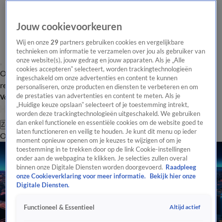
Jouw cookievoorkeuren
Wij en onze
29
partners gebruiken cookies en vergelijkbare
technieken om informatie te verzamelen over jou als gebruiker van
onze website(s), jouw gedrag en jouw apparaten. Als je „Alle
cookies accepteren” selecteert, worden trackingtechnologieën
Overzicht
Tip de
Laatste nieuws
Regionieuws
Het beste van Hart
ingeschakeld om onze advertenties en content te kunnen
redactie
personaliseren, onze producten en diensten te verbeteren en om
de prestaties van advertenties en content te meten. Als je
Volg Hart van Nederland
„Huidige keuze opslaan” selecteert of je toestemming intrekt,
worden deze trackingtechnologieën uitgeschakeld. We gebruiken
dan enkel functionele en essentiële cookies om de website goed te
Zoeken
laten functioneren en veilig te houden. Je kunt dit menu op ieder
Overzicht
Regio
Uitzendingen
Weer
Tip de redactie
Panel
Video's
moment opnieuw openen om je keuzes te wijzigen of om je
toestemming in te trekken door op de link Cookie-instellingen
onder aan de webpagina te klikken. Je selecties zullen overal
binnen onze Digitale Diensten worden doorgevoerd.
Raadpleeg
onze Cookieverklaring voor meer informatie.
Bekijk hier onze
Digitale Diensten.
Altijd actief
Functioneel & Essentieel