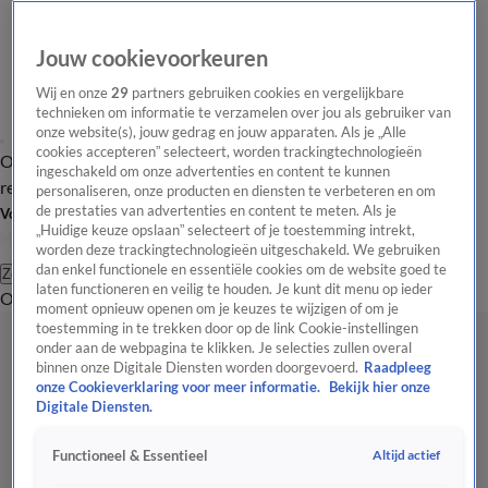
Jouw cookievoorkeuren
Wij en onze
29
partners gebruiken cookies en vergelijkbare
technieken om informatie te verzamelen over jou als gebruiker van
onze website(s), jouw gedrag en jouw apparaten. Als je „Alle
cookies accepteren” selecteert, worden trackingtechnologieën
Overzicht
Tip de
Laatste nieuws
Regionieuws
Het beste van Hart
ingeschakeld om onze advertenties en content te kunnen
redactie
personaliseren, onze producten en diensten te verbeteren en om
de prestaties van advertenties en content te meten. Als je
Volg Hart van Nederland
„Huidige keuze opslaan” selecteert of je toestemming intrekt,
worden deze trackingtechnologieën uitgeschakeld. We gebruiken
dan enkel functionele en essentiële cookies om de website goed te
Zoeken
laten functioneren en veilig te houden. Je kunt dit menu op ieder
Overzicht
Regio
Uitzendingen
Weer
Tip de redactie
Panel
Video's
moment opnieuw openen om je keuzes te wijzigen of om je
toestemming in te trekken door op de link Cookie-instellingen
onder aan de webpagina te klikken. Je selecties zullen overal
binnen onze Digitale Diensten worden doorgevoerd.
Raadpleeg
onze Cookieverklaring voor meer informatie.
Bekijk hier onze
Digitale Diensten.
Altijd actief
Functioneel & Essentieel