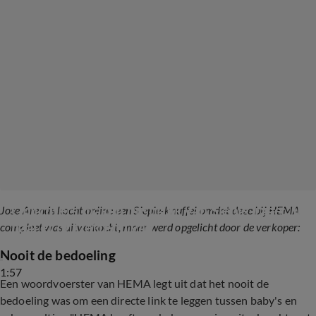
Oplichters maken misbruik van Siepie-rage: 'Ik 
Jose Arends kocht online een Siepie-knuffel omdat deze bij HEMA
baal er ontzettend van'
compleet was uitverkocht, maar werd opgelicht door de verkoper:
Nooit de bedoeling
1:57
Een woordvoerster van HEMA legt uit dat het nooit de
bedoeling was om een directe link te leggen tussen baby's en