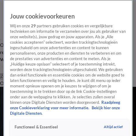
Jouw cookievoorkeuren
Wij en onze
29
partners gebruiken cookies en vergelijkbare
technieken om informatie te verzamelen over jou als gebruiker van
onze website(s), jouw gedrag en jouw apparaten. Als je „Alle
cookies accepteren” selecteert, worden trackingtechnologieën
Overzicht
Tip de
Laatste nieuws
Regionieuws
Het beste van Hart
ingeschakeld om onze advertenties en content te kunnen
redactie
personaliseren, onze producten en diensten te verbeteren en om
de prestaties van advertenties en content te meten. Als je
Volg Hart van Nederland
„Huidige keuze opslaan” selecteert of je toestemming intrekt,
worden deze trackingtechnologieën uitgeschakeld. We gebruiken
dan enkel functionele en essentiële cookies om de website goed te
Zoeken
laten functioneren en veilig te houden. Je kunt dit menu op ieder
Overzicht
Regio
Uitzendingen
Weer
Tip de redactie
Panel
Video's
moment opnieuw openen om je keuzes te wijzigen of om je
toestemming in te trekken door op de link Cookie-instellingen
onder aan de webpagina te klikken. Je selecties zullen overal
binnen onze Digitale Diensten worden doorgevoerd.
Raadpleeg
onze Cookieverklaring voor meer informatie.
Bekijk hier onze
Digitale Diensten.
Altijd actief
Functioneel & Essentieel