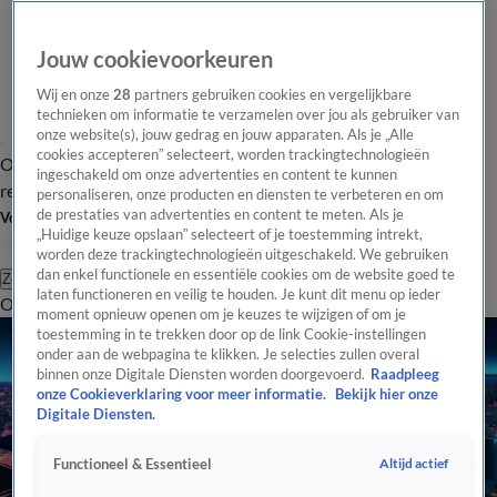
Jouw cookievoorkeuren
Wij en onze
28
partners gebruiken cookies en vergelijkbare
technieken om informatie te verzamelen over jou als gebruiker van
onze website(s), jouw gedrag en jouw apparaten. Als je „Alle
cookies accepteren” selecteert, worden trackingtechnologieën
Overzicht
Tip de
Laatste nieuws
Regionieuws
Het beste van Hart
ingeschakeld om onze advertenties en content te kunnen
redactie
personaliseren, onze producten en diensten te verbeteren en om
de prestaties van advertenties en content te meten. Als je
Volg Hart van Nederland
„Huidige keuze opslaan” selecteert of je toestemming intrekt,
worden deze trackingtechnologieën uitgeschakeld. We gebruiken
dan enkel functionele en essentiële cookies om de website goed te
Zoeken
laten functioneren en veilig te houden. Je kunt dit menu op ieder
Overzicht
Regio
Uitzendingen
Weer
Tip de redactie
Panel
Video's
moment opnieuw openen om je keuzes te wijzigen of om je
toestemming in te trekken door op de link Cookie-instellingen
onder aan de webpagina te klikken. Je selecties zullen overal
binnen onze Digitale Diensten worden doorgevoerd.
Raadpleeg
onze Cookieverklaring voor meer informatie.
Bekijk hier onze
Digitale Diensten.
Altijd actief
Functioneel & Essentieel