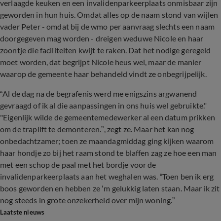
verlaagde keuken en een invalidenparkeerplaats onmisbaar zijn
geworden in hun huis. Omdat alles op de naam stond van wijlen
vader Peter - omdat bij de wmo per aanvraag slechts een naam
doorgegeven mag worden - dreigen weduwe Nicole en haar
zoontje die faciliteiten kwijt te raken. Dat het nodige geregeld
moet worden, dat begrijpt Nicole heus wel, maar de manier
waarop de gemeente haar behandeld vindt ze onbegrijpelijk.
“Al de dag na de begrafenis werd me enigszins argwanend
gevraagd of ik al die aanpassingen in ons huis wel gebruikte."
"Eigenlijk wilde de gemeentemedewerker al een datum prikken
om de traplift te demonteren.”, zegt ze. Maar het kan nog
onbedachtzamer; toen ze maandagmiddag ging kijken waarom
haar hondje zo bij het raam stond te blaffen zag ze hoe een man
met een schop de paal met het bordje voor de
invalidenparkeerplaats aan het weghalen was. “Toen ben ik erg
boos geworden en hebben ze ‘m gelukkig laten staan. Maar ik zit
nog steeds in grote onzekerheid over mijn woning.”
Laatste nieuws