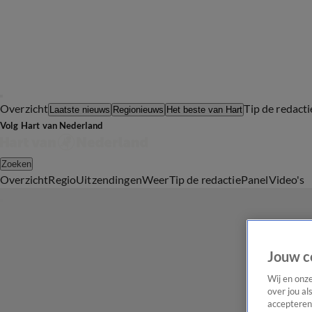
Overzicht
Tip de redacti
Laatste nieuws
Regionieuws
Het beste van Hart
Volg Hart van Nederland
Zoeken
Overzicht
Regio
Uitzendingen
Weer
Tip de redactie
Panel
Video's
Jouw c
Wij en onz
over jou al
accepteren