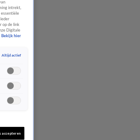
van
ing intrekt,
 essentiële
 ieder
 op de link
nze Digitale
Bekijk hier
Altijd actief
s accepteren