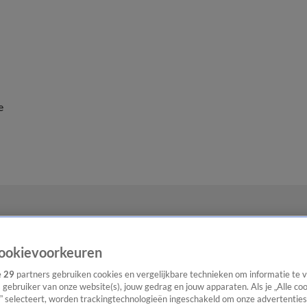
e
ookievoorkeuren
e
29
partners gebruiken cookies en vergelijkbare technieken om informatie te
s gebruiker van onze website(s), jouw gedrag en jouw apparaten. Als je „Alle co
” selecteert, worden trackingtechnologieën ingeschakeld om onze advertenties