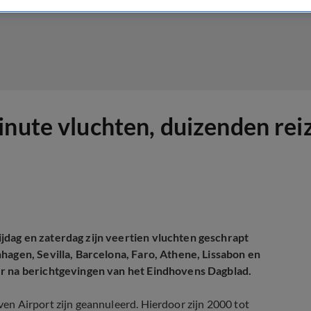
inute vluchten, duizenden rei
dag en zaterdag zijn veertien vluchten geschrapt
hagen, Sevilla, Barcelona, Faro, Athene, Lissabon en
 na berichtgevingen van het Eindhovens Dagblad.
n Airport zijn geannuleerd. Hierdoor zijn 2000 tot