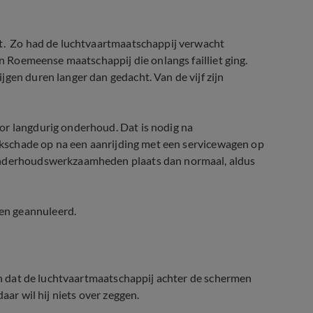
t.
Zo had de luchtvaartmaatschappij verwacht
en Roemeense maatschappij die onlangs failliet ging.
gen duren langer dan gedacht. Van de vijf zijn
or langdurig onderhoud. Dat is nodig na
likschade op na een aanrijding met een servicewagen op
 onderhoudswerkzaamheden plaats dan normaal, aldus
en geannuleerd.
 en dat de luchtvaartmaatschappij achter de schermen
aar wil hij niets over zeggen.