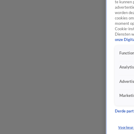
te kunnen 
advertentie
worden dez
cookies om 
moment opn
Cookie-inst
Diensten w
onze Digit
Function
Analyti
Adverti
Marketi
Derde parti
Voorkeur