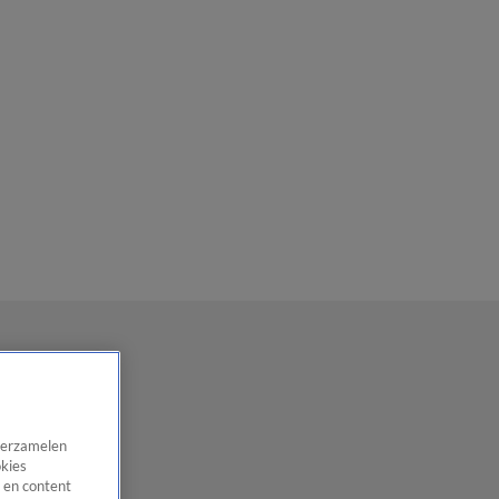
 verzamelen
okies
 en content