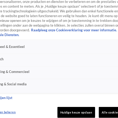
personaliseren, onze producten en diensten te verbeteren en om de prestaties 
s en content te meten. Als je „Huidige keuze opslaan” selecteert of je toestemm
e trackingtechnologieën uitgeschakeld. We gebruiken dan enkel functionele en
de website goed te laten functioneren en veilig te houden. Je kunt dit menu op
ieuw openen om je keuzes te wijzigen of om je toestemming in te trekken door
ellingen onder aan de webpagina te klikken. Je selecties zullen overal binnen o
orden doorgevoerd.
Raadpleeg onze Cookieverklaring voor meer informatie.
ale Diensten.
eel & Essentieel
sch
sing & Commercieel
ng & Social media
jen lijst
en beheren
Huidige keuze opslaan
Alle cookie