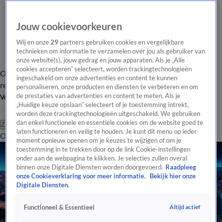
Jouw cookievoorkeuren
Wij en onze
29
partners gebruiken cookies en vergelijkbare
technieken om informatie te verzamelen over jou als gebruiker van
onze website(s), jouw gedrag en jouw apparaten. Als je „Alle
cookies accepteren” selecteert, worden trackingtechnologieën
Overzicht
Tip de
Laatste nieuws
Regionieuws
Het beste van Hart
ingeschakeld om onze advertenties en content te kunnen
redactie
personaliseren, onze producten en diensten te verbeteren en om
de prestaties van advertenties en content te meten. Als je
Volg Hart van Nederland
„Huidige keuze opslaan” selecteert of je toestemming intrekt,
worden deze trackingtechnologieën uitgeschakeld. We gebruiken
dan enkel functionele en essentiële cookies om de website goed te
Zoeken
laten functioneren en veilig te houden. Je kunt dit menu op ieder
Overzicht
Regio
Uitzendingen
Weer
Tip de redactie
Panel
Video's
moment opnieuw openen om je keuzes te wijzigen of om je
toestemming in te trekken door op de link Cookie-instellingen
onder aan de webpagina te klikken. Je selecties zullen overal
binnen onze Digitale Diensten worden doorgevoerd.
Raadpleeg
onze Cookieverklaring voor meer informatie.
Bekijk hier onze
Digitale Diensten.
Altijd actief
Functioneel & Essentieel