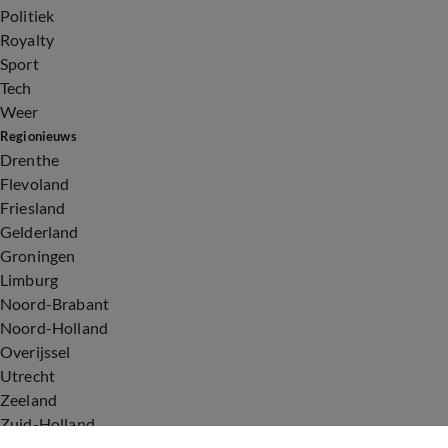
Politiek
Royalty
Sport
Tech
Weer
Regionieuws
Drenthe
Flevoland
Friesland
Gelderland
Groningen
Limburg
Noord-Brabant
Noord-Holland
Overijssel
Utrecht
Zeeland
Zuid-Holland