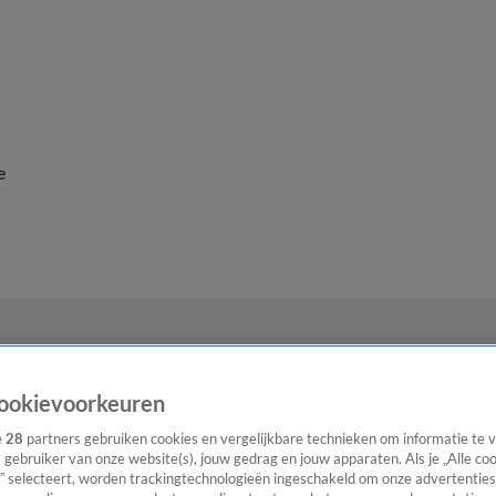
e
ookievoorkeuren
e
28
partners gebruiken cookies en vergelijkbare technieken om informatie te
s gebruiker van onze website(s), jouw gedrag en jouw apparaten. Als je „Alle co
” selecteert, worden trackingtechnologieën ingeschakeld om onze advertenties