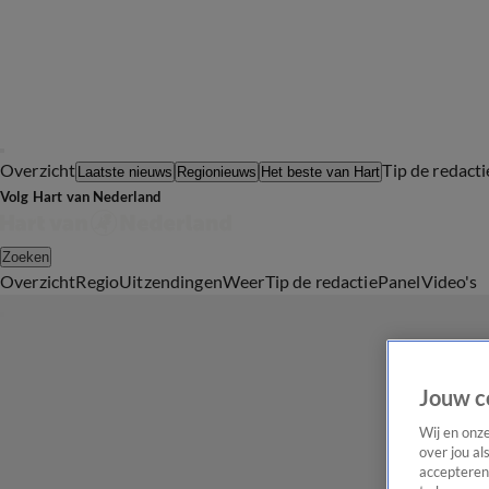
Overzicht
Tip de redacti
Laatste nieuws
Regionieuws
Het beste van Hart
Volg Hart van Nederland
Zoeken
Overzicht
Regio
Uitzendingen
Weer
Tip de redactie
Panel
Video's
Jouw c
Wij en onz
over jou al
accepteren