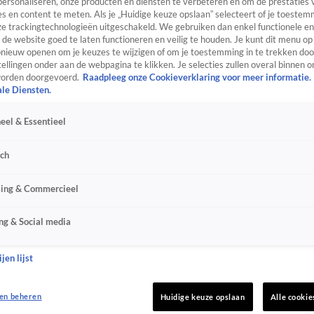
personaliseren, onze producten en diensten te verbeteren en om de prestaties 
s en content te meten. Als je „Huidige keuze opslaan” selecteert of je toestemm
e trackingtechnologieën uitgeschakeld. We gebruiken dan enkel functionele en
de website goed te laten functioneren en veilig te houden. Je kunt dit menu op
ieuw openen om je keuzes te wijzigen of om je toestemming in te trekken door
ellingen onder aan de webpagina te klikken. Je selecties zullen overal binnen o
orden doorgevoerd.
Raadpleeg onze Cookieverklaring voor meer informatie.
ale Diensten.
eel & Essentieel
sch
sing & Commercieel
ng & Social media
jen lijst
en beheren
Huidige keuze opslaan
Alle cookie