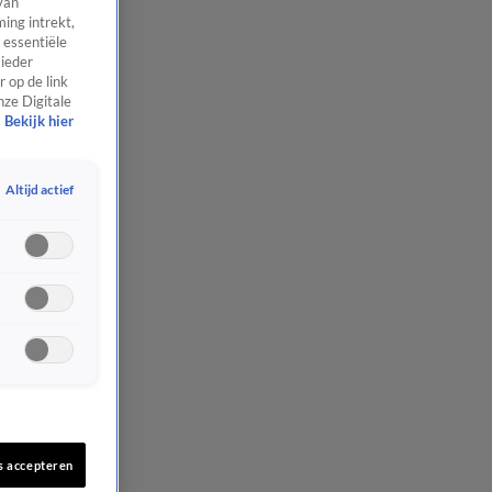
van
ing intrekt,
 essentiële
 ieder
 op de link
nze Digitale
Bekijk hier
Altijd actief
s accepteren