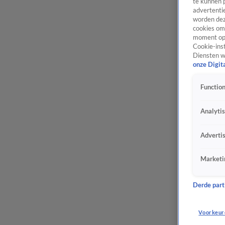
te kunnen 
advertentie
worden dez
cookies om 
moment opn
Cookie-inst
Diensten w
onze Digit
Function
Analyti
Adverti
Marketi
Derde parti
Voorkeur