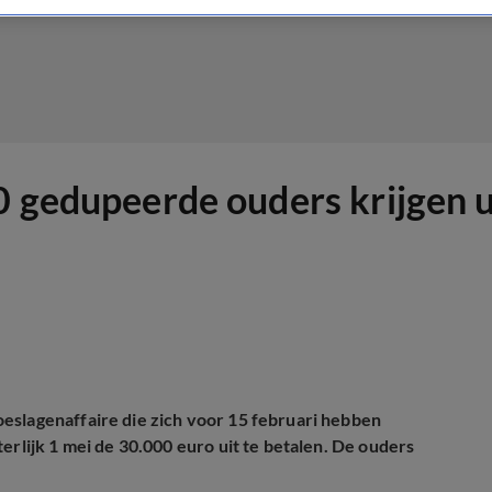
0 gedupeerde ouders krijgen u
eslagenaffaire die zich voor 15 februari hebben
erlijk 1 mei de 30.000 euro uit te betalen. De ouders