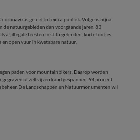
et coronavirus geleid tot extra publiek. Volgens bijna
r in de natuurgebieden dan voorgaande jaren. 83
fval, illegale feesten in stiltegebieden, korte lontjes
n en open vuur in kwetsbare natuur.
es tegen paden voor mountainbikers. Daarop worden
 gegraven of zelfs ijzerdraad gespannen. 94 procent
bosbeheer, De Landschappen en Natuurmonumenten wil