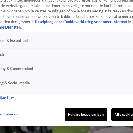
e trackingtechnologieën uitgeschakeld. We gebruiken dan enkel functionele en
de website goed te laten functioneren en veilig te houden. Je kunt dit menu op
ieuw openen om je keuzes te wijzigen of om je toestemming in te trekken door
ellingen onder aan de webpagina te klikken. Je selecties zullen overal binnen o
orden doorgevoerd.
Raadpleeg onze Cookieverklaring voor meer informatie.
ale Diensten.
eel & Essentieel
sch
sing & Commercieel
ng & Social media
jen lijst
en beheren
Huidige keuze opslaan
Alle cookie