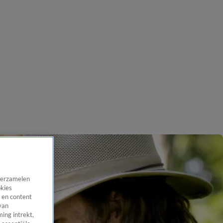
 verzamelen
okies
 en content
van
ing intrekt,