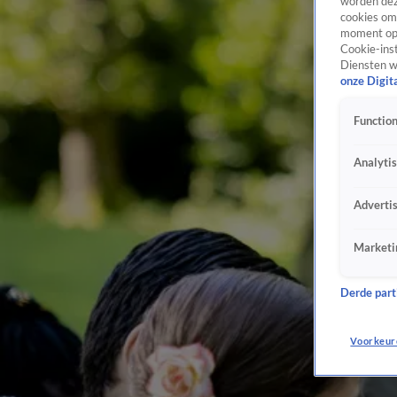
worden dez
cookies om 
moment opn
Cookie-inst
Diensten w
onze Digit
Function
Analyti
Adverti
Marketi
Derde parti
Voorkeur