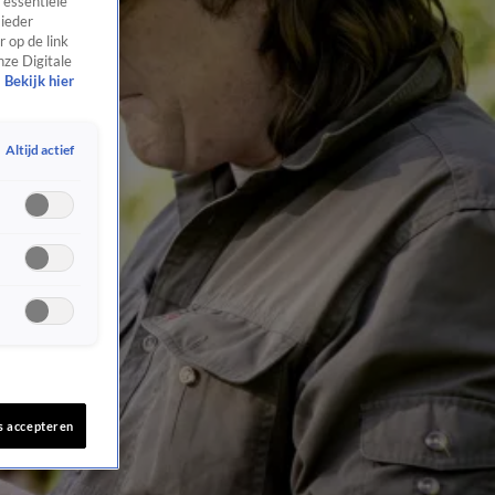
 essentiële
 ieder
 op de link
nze Digitale
Bekijk hier
Altijd actief
s accepteren