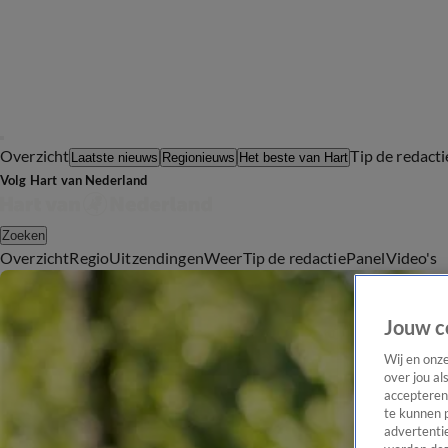
Overzicht
Tip de redacti
Laatste nieuws
Regionieuws
Het beste van Hart
Volg Hart van Nederland
Zoeken
Overzicht
Regio
Uitzendingen
Weer
Tip de redactie
Panel
Video's
Jouw c
Wij en onz
over jou al
accepteren
te kunnen 
advertentie