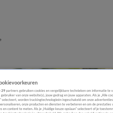
e
ookievoorkeuren
e
29
partners gebruiken cookies en vergelijkbare technieken om informatie te
s gebruiker van onze website(s), jouw gedrag en jouw apparaten. Als je „Alle co
” selecteert, worden trackingtechnologieën ingeschakeld om onze advertenties
personaliseren, onze producten en diensten te verbeteren en om de prestaties 
s en content te meten. Als je „Huidige keuze opslaan” selecteert of je toestemm