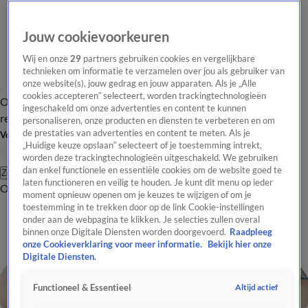
Jouw cookievoorkeuren
Wij en onze
29
partners gebruiken cookies en vergelijkbare
technieken om informatie te verzamelen over jou als gebruiker van
onze website(s), jouw gedrag en jouw apparaten. Als je „Alle
cookies accepteren” selecteert, worden trackingtechnologieën
Overzicht
Tip de
Laatste nieuws
Regionieuws
Het beste van Hart
ingeschakeld om onze advertenties en content te kunnen
redactie
personaliseren, onze producten en diensten te verbeteren en om
de prestaties van advertenties en content te meten. Als je
Volg Hart van Nederland
„Huidige keuze opslaan” selecteert of je toestemming intrekt,
worden deze trackingtechnologieën uitgeschakeld. We gebruiken
dan enkel functionele en essentiële cookies om de website goed te
Zoeken
laten functioneren en veilig te houden. Je kunt dit menu op ieder
Overzicht
Regio
Uitzendingen
Weer
Tip de redactie
Panel
Video's
moment opnieuw openen om je keuzes te wijzigen of om je
toestemming in te trekken door op de link Cookie-instellingen
onder aan de webpagina te klikken. Je selecties zullen overal
binnen onze Digitale Diensten worden doorgevoerd.
Raadpleeg
onze Cookieverklaring voor meer informatie.
Bekijk hier onze
Digitale Diensten.
Altijd actief
Functioneel & Essentieel