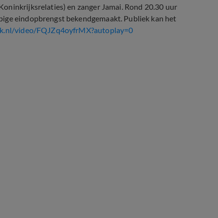
oninkrijksrelaties) en zanger Jamai. Rond 20.30 uur
opige eindopbrengst bekendgemaakt. Publiek kan het
jk.nl/video/FQJZq4oyfrMX?autoplay=0