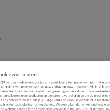
e
ookievoorkeuren
e
29
partners gebruiken cookies en vergelijkbare technieken om informatie te
s gebruiker van onze website(s), jouw gedrag en jouw apparaten. Als je „Alle co
” selecteert, worden trackingtechnologieën ingeschakeld om onze advertenties
personaliseren, onze producten en diensten te verbeteren en om de prestaties 
s en content te meten. Als je „Huidige keuze opslaan” selecteert of je toestemm
e trackingtechnologieën uitgeschakeld. We gebruiken dan enkel functionele en
de website goed te laten functioneren en veilig te houden. Je kunt dit menu op