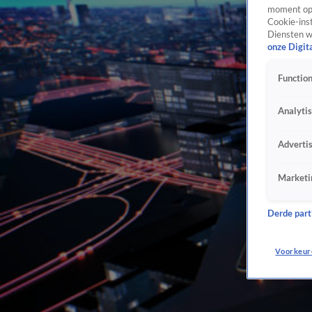
moment opn
Cookie-inst
Diensten w
onze Digit
Function
Analyti
Adverti
Marketi
Derde parti
Voorkeur