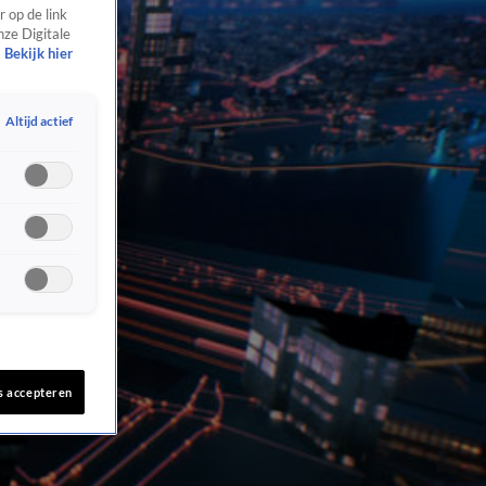
 op de link
nze Digitale
Bekijk hier
Altijd actief
s accepteren