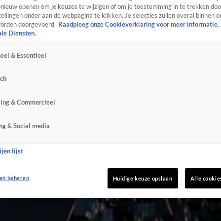
ieuw openen om je keuzes te wijzigen of om je toestemming in te trekken door
ellingen onder aan de webpagina te klikken. Je selecties zullen overal binnen o
orden doorgevoerd.
Raadpleeg onze Cookieverklaring voor meer informatie.
ale Diensten.
eel & Essentieel
sch
sing & Commercieel
ng & Social media
jen lijst
en beheren
Huidige keuze opslaan
Alle cookie