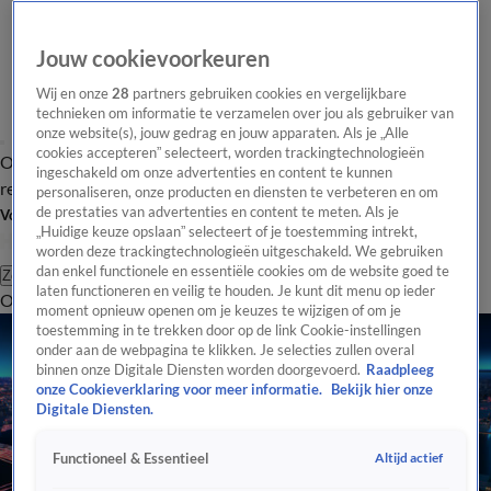
Jouw cookievoorkeuren
Wij en onze
28
partners gebruiken cookies en vergelijkbare
technieken om informatie te verzamelen over jou als gebruiker van
onze website(s), jouw gedrag en jouw apparaten. Als je „Alle
cookies accepteren” selecteert, worden trackingtechnologieën
Overzicht
Tip de
Laatste nieuws
Regionieuws
Het beste van Hart
ingeschakeld om onze advertenties en content te kunnen
redactie
personaliseren, onze producten en diensten te verbeteren en om
de prestaties van advertenties en content te meten. Als je
Volg Hart van Nederland
„Huidige keuze opslaan” selecteert of je toestemming intrekt,
worden deze trackingtechnologieën uitgeschakeld. We gebruiken
dan enkel functionele en essentiële cookies om de website goed te
Zoeken
laten functioneren en veilig te houden. Je kunt dit menu op ieder
Overzicht
Regio
Uitzendingen
Weer
Tip de redactie
Panel
Video's
moment opnieuw openen om je keuzes te wijzigen of om je
toestemming in te trekken door op de link Cookie-instellingen
onder aan de webpagina te klikken. Je selecties zullen overal
binnen onze Digitale Diensten worden doorgevoerd.
Raadpleeg
onze Cookieverklaring voor meer informatie.
Bekijk hier onze
Digitale Diensten.
Altijd actief
Functioneel & Essentieel