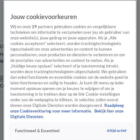
Jouw cookievoorkeuren
Wij en onze
29
partners gebruiken cookies en vergelijkbare
technieken om informatie te verzamelen over jou als gebruiker van
onze website(s), jouw gedrag en jouw apparaten. Als je „Alle
cookies accepteren” selecteert, worden trackingtechnologieën
Overzicht
Tip de
Laatste nieuws
Regionieuws
Het beste van Hart
ingeschakeld om onze advertenties en content te kunnen
redactie
personaliseren, onze producten en diensten te verbeteren en om
de prestaties van advertenties en content te meten. Als je
Volg Hart van Nederland
„Huidige keuze opslaan” selecteert of je toestemming intrekt,
worden deze trackingtechnologieën uitgeschakeld. We gebruiken
dan enkel functionele en essentiële cookies om de website goed te
Zoeken
laten functioneren en veilig te houden. Je kunt dit menu op ieder
Overzicht
Regio
Uitzendingen
Weer
Tip de redactie
Panel
Video's
moment opnieuw openen om je keuzes te wijzigen of om je
toestemming in te trekken door op de link Cookie-instellingen
onder aan de webpagina te klikken. Je selecties zullen overal
binnen onze Digitale Diensten worden doorgevoerd.
Raadpleeg
onze Cookieverklaring voor meer informatie.
Bekijk hier onze
Digitale Diensten.
Altijd actief
Functioneel & Essentieel