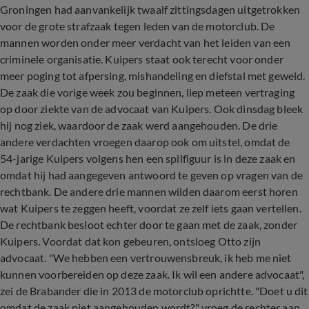
Groningen had aanvankelijk twaalf zittingsdagen uitgetrokken
voor de grote strafzaak tegen leden van de motorclub. De
mannen worden onder meer verdacht van het leiden van een
criminele organisatie. Kuipers staat ook terecht voor onder
meer poging tot afpersing, mishandeling en diefstal met geweld.
De zaak die vorige week zou beginnen, liep meteen vertraging
op door ziekte van de advocaat van Kuipers. Ook dinsdag bleek
hij nog ziek, waardoor de zaak werd aangehouden. De drie
andere verdachten vroegen daarop ook om uitstel, omdat de
54-jarige Kuipers volgens hen een spilfiguur is in deze zaak en
omdat hij had aangegeven antwoord te geven op vragen van de
rechtbank. De andere drie mannen wilden daarom eerst horen
wat Kuipers te zeggen heeft, voordat ze zelf iets gaan vertellen.
De rechtbank besloot echter door te gaan met de zaak, zonder
Kuipers. Voordat dat kon gebeuren, ontsloeg Otto zijn
advocaat. "We hebben een vertrouwensbreuk, ik heb me niet
kunnen voorbereiden op deze zaak. Ik wil een andere advocaat",
zei de Brabander die in 2013 de motorclub oprichtte. "Doet u dit
omdat de zaak niet aangehouden wordt?" vroeg de rechter aan