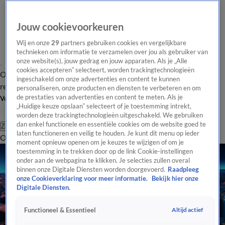
Jouw cookievoorkeuren
Wij en onze
29
partners gebruiken cookies en vergelijkbare
technieken om informatie te verzamelen over jou als gebruiker van
onze website(s), jouw gedrag en jouw apparaten. Als je „Alle
cookies accepteren” selecteert, worden trackingtechnologieën
Overzicht
Tip de
Laatste nieuws
Regionieuws
Het beste van Hart
ingeschakeld om onze advertenties en content te kunnen
redactie
personaliseren, onze producten en diensten te verbeteren en om
de prestaties van advertenties en content te meten. Als je
Volg Hart van Nederland
„Huidige keuze opslaan” selecteert of je toestemming intrekt,
worden deze trackingtechnologieën uitgeschakeld. We gebruiken
dan enkel functionele en essentiële cookies om de website goed te
Zoeken
laten functioneren en veilig te houden. Je kunt dit menu op ieder
Overzicht
Regio
Uitzendingen
Weer
Tip de redactie
Panel
Video's
moment opnieuw openen om je keuzes te wijzigen of om je
toestemming in te trekken door op de link Cookie-instellingen
onder aan de webpagina te klikken. Je selecties zullen overal
binnen onze Digitale Diensten worden doorgevoerd.
Raadpleeg
onze Cookieverklaring voor meer informatie.
Bekijk hier onze
Digitale Diensten.
Altijd actief
Functioneel & Essentieel