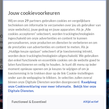
Jouw cookievoorkeuren
Wij en onze
29
partners gebruiken cookies en vergelijkbare
technieken om informatie te verzamelen over jou als gebruiker van
onze website(s), jouw gedrag en jouw apparaten. Als je „Alle
cookies accepteren” selecteert, worden trackingtechnologieën
Overzicht
Tip de
Laatste nieuws
Regionieuws
Het beste van Hart
ingeschakeld om onze advertenties en content te kunnen
redactie
personaliseren, onze producten en diensten te verbeteren en om
de prestaties van advertenties en content te meten. Als je
Volg Hart van Nederland
„Huidige keuze opslaan” selecteert of je toestemming intrekt,
worden deze trackingtechnologieën uitgeschakeld. We gebruiken
dan enkel functionele en essentiële cookies om de website goed te
Zoeken
laten functioneren en veilig te houden. Je kunt dit menu op ieder
Overzicht
Regio
Uitzendingen
Weer
Tip de redactie
Panel
Video's
moment opnieuw openen om je keuzes te wijzigen of om je
toestemming in te trekken door op de link Cookie-instellingen
onder aan de webpagina te klikken. Je selecties zullen overal
binnen onze Digitale Diensten worden doorgevoerd.
Raadpleeg
onze Cookieverklaring voor meer informatie.
Bekijk hier onze
Digitale Diensten.
Altijd actief
Functioneel & Essentieel