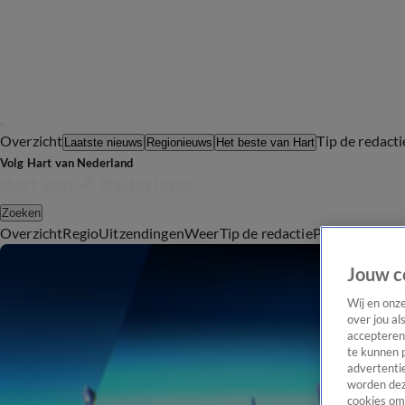
Overzicht
Tip de redacti
Laatste nieuws
Regionieuws
Het beste van Hart
Volg Hart van Nederland
Zoeken
Overzicht
Regio
Uitzendingen
Weer
Tip de redactie
Panel
Video's
Jouw c
Wij en onz
over jou al
accepteren
te kunnen 
advertentie
worden dez
cookies om 