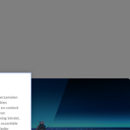
 verzamelen
okies
 en content
van
ing intrekt,
 essentiële
 ieder