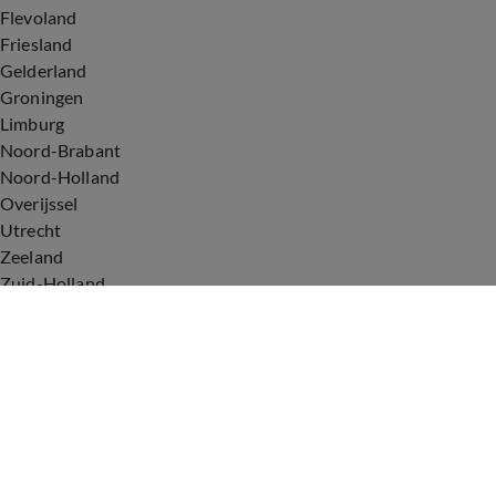
Flevoland
Friesland
Gelderland
Groningen
Limburg
Noord-Brabant
Noord-Holland
Overijssel
Utrecht
Zeeland
Zuid-Holland
Voorwaarden
Over ons
Privacyverklaring
Gebruiksvoorwaarden
Cookieverklaring
Digitale diensten
Cookie instellingen
Upod & Talpa Network