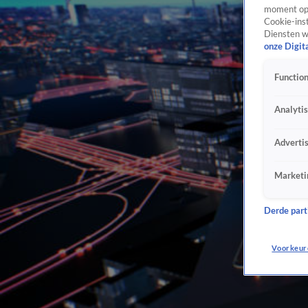
moment opn
Cookie-inst
Diensten w
onze Digit
Function
Analyti
Adverti
Marketi
Derde parti
Voorkeur