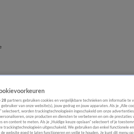
e
ookievoorkeuren
e
28
partners gebruiken cookies en vergelijkbare technieken om informatie te
s gebruiker van onze website(s), jouw gedrag en jouw apparaten. Als je „Alle co
” selecteert, worden trackingtechnologieën ingeschakeld om onze advertenties
personaliseren, onze producten en diensten te verbeteren en om de prestaties 
s en content te meten. Als je „Huidige keuze opslaan” selecteert of je toestemm
e trackingtechnologieën uitgeschakeld. We gebruiken dan enkel functionele en
de website goed te laten functioneren en veilig te houden. Je kunt dit menu op