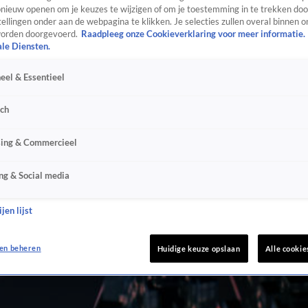
ieuw openen om je keuzes te wijzigen of om je toestemming in te trekken door
ellingen onder aan de webpagina te klikken. Je selecties zullen overal binnen o
orden doorgevoerd.
Raadpleeg onze Cookieverklaring voor meer informatie.
ale Diensten.
eel & Essentieel
sch
sing & Commercieel
ng & Social media
jen lijst
en beheren
Huidige keuze opslaan
Alle cookie